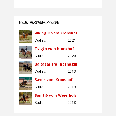
NEUE VERKAUFSPFERDE
Víkingur vom Kronshof
Wallach
2021
Tvísýn vom Kronshof
Stute
2020
Baltasar frá Hrafnagili
Wallach
2013
Sædís vom Kronshof
Stute
2019
Samtíð vom Weierholz
Stute
2018