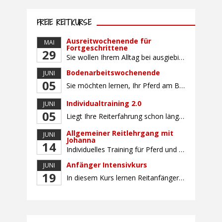
FREIE REITKURSE
Ausreitwochenende für
MAI
Fortgeschrittene
29
Sie wollen Ihrem Alltag bei ausgiebigen Ritten durch unser wunderschönes Gelände entfliehen? Dann ist das Ausreitwochenende genau das Richtige. Geübte und sichere Reiter und Reiterinnen genießen die herrliche Natur unter erfahrener Rittführung. Teilnahme mit Leih- oder eigenem Pferd möglich. Mindestteilnehmerzahl: 5 Personen
Bodenarbeitswochenende
JUNI
05
Sie möchten lernen, Ihr Pferd am Boden gezielt zu gymnastizieren und durch feine Kommunikation zu führen? Dieser Kurs vermittelt, wie gezieltes und korrektes Longieren zur gymnastizierenden Arbeit mit dem Pferd beitragen. Wir arbeiten mit Hilfe eines Kappzaums – ohne Ausbinder oder andere Hilfszügel. Im Mittelpunkt stehen feine Kommunikation, klare Körpersprache und präzise Hilfengebung mit dem […]
Individualtraining 2.0
JUNI
05
Liegt Ihre Reiterfahrung schon länger zurück oder fühlen Sie sich noch nicht richtig fit? Oder sind Sie bereits ein sicherer Reiter und freuen sich auf weiterführenden Unterricht? Training für Reiter:innen mit unterschiedlicher Reiterfahrung, auf die Wünsche und Kenntnisse des Einzelnen abgestimmt. Ein abwechslungsreiches Programm mit individuellem Reitunterricht und für Fortgeschrittene auch mit Gangtraining findet in […]
Allgemeiner Reitlehrgang mit
JUNI
Johanna
14
Individuelles Training für Pferd und Reiter, auf die Bedürfnisse und Wünsche des Einzelnen abgestimmt. Der Reitunterricht findet in Zweiergruppen statt. Profitieren Sie von dem großen Erfahrungsschatz unserer Reitlehrerin Johanna Beuk. Sie ist erfolgreich auf nationaler und internationaler Ebene mit unterschiedlichsten Pferden im Sport unterwegs und verfügt über langjährige Erfahrung bei der Ausbildung von Pferd und […]
Anfänger Intensivkurs
JUNI
19
In diesem Kurs lernen Reitanfänger:innen sowie unsichere Reiter:innen den sicheren und respektvollen Umgang mit dem Pferd. Ohne Stress und Angst werden Ihnen mit unserer bewährten Methode Schritt für Schritt Grundlagen wie Putzen, Satteln, Aufsteigen und erste Reitübungen im Schritt und ggf. Trab vermittelt. Sie werden bei allen Tätigkeiten rund ums Pferd von unseren erfahrenen Reitlehrern […]