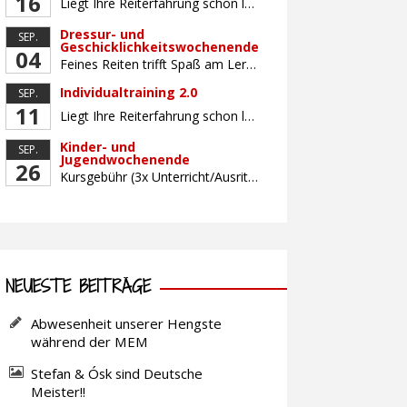
16
Liegt Ihre Reiterfahrung schon länger zurück oder fühlen Sie sich noch nicht richtig fit? Oder sind Sie bereits ein sicherer Reiter und freuen sich auf weiterführenden Unterricht? Training für Reiter:innen mit unterschiedlicher Reiterfahrung, auf die Wünsche und Kenntnisse des Einzelnen abgestimmt. Ein abwechslungsreiches Programm mit individuellem Reitunterricht mit unterschiedlichen Schwerpunkten und für Fortgeschrittene auch mit […]
Dressur- und
SEP.
Geschicklichkeitswochenende
04
Feines Reiten trifft Spaß am Lernen! Für gutes und feines Dressurreiten ist das Zusammenwirken der Hilfen unerlässlich. Lernen Sie, die reiterlichen Hilfen bewusst, koordiniert und fein aufeinander abgestimmt mit Hilfe von zielbringenden Geschicklichkeitsaufgaben einzusetzen. Gemeinsam arbeiten wir daran, wie Sie mit minimalen, aber klaren Signalen maximale Wirkung erreichen – für ein zufriedenes, losgelassenes Pferd und […]
Individualtraining 2.0
SEP.
11
Liegt Ihre Reiterfahrung schon länger zurück oder fühlen Sie sich noch nicht richtig fit? Oder sind Sie bereits ein sicherer Reiter und freuen sich auf weiterführenden Unterricht? Training für Reiter:innen mit unterschiedlicher Reiterfahrung, auf die Wünsche und Kenntnisse des Einzelnen abgestimmt. Ein abwechslungsreiches Programm mit individuellem Reitunterricht und für Fortgeschrittene auch mit Gangtraining findet in […]
Kinder- und
SEP.
Jugendwochenende
26
Kursgebühr (3x Unterricht/Ausritt, Betreuung) Leihpferd
NEUESTE BEITRÄGE
Abwesenheit unserer Hengste
während der MEM
Stefan & Ósk sind Deutsche
Meister!!