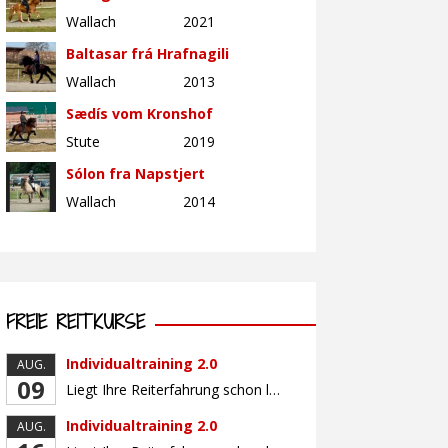
Wallach
2021
Baltasar frá Hrafnagili
Wallach
2013
Sædís vom Kronshof
Stute
2019
Sólon fra Napstjert
Wallach
2014
FREIE REITKURSE
Individualtraining 2.0
AUG.
09
Liegt Ihre Reiterfahrung schon länger zurück oder fühlen Sie sich noch nicht richtig fit? Oder sind Sie bereits ein sicherer Reiter und freuen sich auf weiterführenden Unterricht? Training für Reiter:innen mit unterschiedlicher Reiterfahrung, auf die Wünsche und Kenntnisse des Einzelnen abgestimmt. Ein abwechslungsreiches Programm mit individuellem Reitunterricht mit unterschiedlichen Schwerpunkten und für Fortgeschrittene auch mit […]
Individualtraining 2.0
AUG.