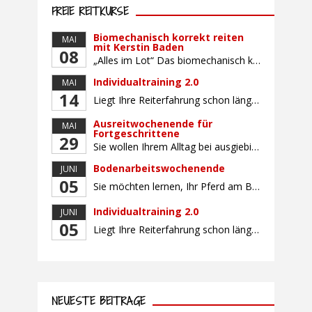
FREIE REITKURSE
Biomechanisch korrekt reiten
MAI
mit Kerstin Baden
08
„Alles im Lot“ Das biomechanisch korrekte Reiten vereint viele wichtige Erkenntnisse der Reitkunst und der Physiologie von Pferd und Reiter miteinander. Ziel ist die größtmögliche Symmetrie des Reiters, denn erst wenn „alles im Lot“ ist, kann das Pferd den Reiter ausbalanciert und losgelassen tragen. Dafür muss der Reiter lernen, die Reaktionen seines Pferdes auf seinen […]
Individualtraining 2.0
MAI
14
Liegt Ihre Reiterfahrung schon länger zurück oder fühlen Sie sich noch nicht richtig fit? Oder sind Sie bereits ein sicherer Reiter und freuen sich auf weiterführenden Unterricht? Training für Reiter:innen mit unterschiedlicher Reiterfahrung, auf die Wünsche und Kenntnisse des Einzelnen abgestimmt. Ein abwechslungsreiches Programm mit individuellem Reitunterricht mit unterschiedlichen Schwerpunkten und für Fortgeschrittene auch mit […]
Ausreitwochenende für
MAI
Fortgeschrittene
29
Sie wollen Ihrem Alltag bei ausgiebigen Ritten durch unser wunderschönes Gelände entfliehen? Dann ist das Ausreitwochenende genau das Richtige. Geübte und sichere Reiter und Reiterinnen genießen die herrliche Natur unter erfahrener Rittführung. Teilnahme mit Leih- oder eigenem Pferd möglich. Mindestteilnehmerzahl: 5 Personen
Bodenarbeitswochenende
JUNI
05
Sie möchten lernen, Ihr Pferd am Boden gezielt zu gymnastizieren und durch feine Kommunikation zu führen? Dieser Kurs vermittelt, wie gezieltes und korrektes Longieren zur gymnastizierenden Arbeit mit dem Pferd beitragen. Wir arbeiten mit Hilfe eines Kappzaums – ohne Ausbinder oder andere Hilfszügel. Im Mittelpunkt stehen feine Kommunikation, klare Körpersprache und präzise Hilfengebung mit dem […]
Individualtraining 2.0
JUNI
05
Liegt Ihre Reiterfahrung schon länger zurück oder fühlen Sie sich noch nicht richtig fit? Oder sind Sie bereits ein sicherer Reiter und freuen sich auf weiterführenden Unterricht? Training für Reiter:innen mit unterschiedlicher Reiterfahrung, auf die Wünsche und Kenntnisse des Einzelnen abgestimmt. Ein abwechslungsreiches Programm mit individuellem Reitunterricht und für Fortgeschrittene auch mit Gangtraining findet in […]
NEUESTE BEITRÄGE