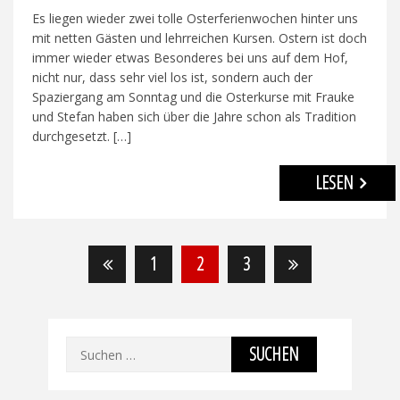
Es liegen wieder zwei tolle Osterferienwochen hinter uns
mit netten Gästen und lehrreichen Kursen. Ostern ist doch
immer wieder etwas Besonderes bei uns auf dem Hof,
nicht nur, dass sehr viel los ist, sondern auch der
Spaziergang am Sonntag und die Osterkurse mit Frauke
und Stefan haben sich über die Jahre schon als Tradition
durchgesetzt. […]
LESEN
Seitennummerierung
1
2
3
der
Beiträge
Suchen
nach: