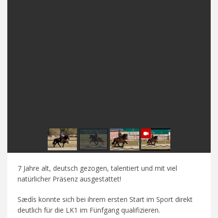
7 Jahre alt, deutsch gezogen, talentiert und mit viel
natürlicher Präsenz ausgestattet!
Sædís konnte sich bei ihrem ersten Start im Sport direkt
deutlich für die LK1 im Fünfgang qualifizieren.