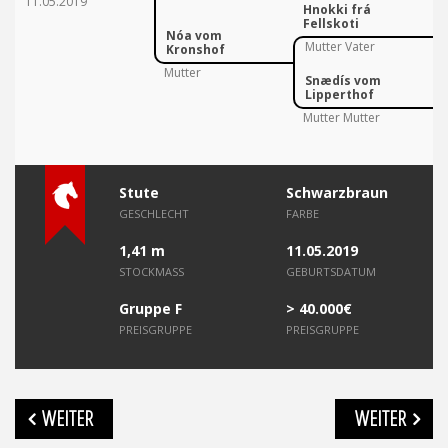
11.05.2019
Hnokki frá
Fellskoti
Nóa vom
Mutter Vater
Kronshof
Mutter
Snædís vom
Lipperthof
Mutter Mutter
Stute
Schwarzbraun
GESCHLECHT
FARBE
1,41 m
11.05.2019
STOCKMASS
GEBURTSDATUM
Gruppe F
> 40.000€
PREISGRUPPE
PREISGRUPPE
Beitragsnavigation
WEITER
WEITER