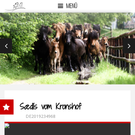
MENÜ
PREVIOUS
NEX
Sædís vom Kronshof
DE2019234968