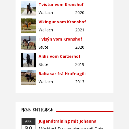
Tvistur vom Kronshof
Wallach
2020
Víkingur vom Kronshof
Wallach
2021
Tvísýn vom Kronshof
Stute
2020
Aldís vom Carzerhof
Stute
2019
Baltasar frá Hrafnagili
Wallach
2013
FREIE REITKURSE
Jugendtraining mit Johanna
APR.
30
Möchtest Du gemeinsam mit Deinem Pferd sicherer und selbstbewusster Reiten, Dich mit gleichaltrigen Teilnehmern (Alter: 9-16 Jahre) austauschen und Dich vielleicht auch auf ein Turnier vorbereiten? Dann bietet Dir dieser Kurs die perfekte Gelegenheit, mit Deinem Pferd gemeinsam zu wachsen und an Sitz, Hilfengebung und Turnierroutine zu arbeiten. Der Unterricht findet in Gruppen von bis […]