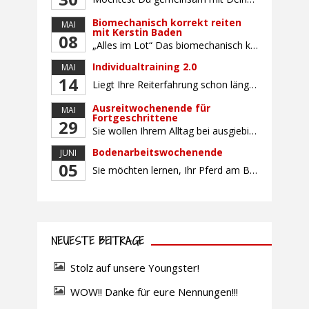
Biomechanisch korrekt reiten
MAI
mit Kerstin Baden
08
„Alles im Lot“ Das biomechanisch korrekte Reiten vereint viele wichtige Erkenntnisse der Reitkunst und der Physiologie von Pferd und Reiter miteinander. Ziel ist die größtmögliche Symmetrie des Reiters, denn erst wenn „alles im Lot“ ist, kann das Pferd den Reiter ausbalanciert und losgelassen tragen. Dafür muss der Reiter lernen, die Reaktionen seines Pferdes auf seinen […]
Individualtraining 2.0
MAI
14
Liegt Ihre Reiterfahrung schon länger zurück oder fühlen Sie sich noch nicht richtig fit? Oder sind Sie bereits ein sicherer Reiter und freuen sich auf weiterführenden Unterricht? Training für Reiter:innen mit unterschiedlicher Reiterfahrung, auf die Wünsche und Kenntnisse des Einzelnen abgestimmt. Ein abwechslungsreiches Programm mit individuellem Reitunterricht mit unterschiedlichen Schwerpunkten und für Fortgeschrittene auch mit […]
Ausreitwochenende für
MAI
Fortgeschrittene
29
Sie wollen Ihrem Alltag bei ausgiebigen Ritten durch unser wunderschönes Gelände entfliehen? Dann ist das Ausreitwochenende genau das Richtige. Geübte und sichere Reiter und Reiterinnen genießen die herrliche Natur unter erfahrener Rittführung. Teilnahme mit Leih- oder eigenem Pferd möglich. Mindestteilnehmerzahl: 5 Personen
Bodenarbeitswochenende
JUNI
05
Sie möchten lernen, Ihr Pferd am Boden gezielt zu gymnastizieren und durch feine Kommunikation zu führen? Dieser Kurs vermittelt, wie gezieltes und korrektes Longieren zur gymnastizierenden Arbeit mit dem Pferd beitragen. Wir arbeiten mit Hilfe eines Kappzaums – ohne Ausbinder oder andere Hilfszügel. Im Mittelpunkt stehen feine Kommunikation, klare Körpersprache und präzise Hilfengebung mit dem […]
NEUESTE BEITRÄGE
Stolz auf unsere Youngster!
WOW!! Danke für eure Nennungen!!!