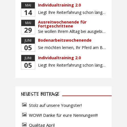
Individualtraining 2.0
MAI
14
Liegt Ihre Reiterfahrung schon länger zurück oder fühlen Sie sich noch nicht richtig fit? Oder sind Sie bereits ein sicherer Reiter und freuen sich auf weiterführenden Unterricht? Training für Reiter:innen mit unterschiedlicher Reiterfahrung, auf die Wünsche und Kenntnisse des Einzelnen abgestimmt. Ein abwechslungsreiches Programm mit individuellem Reitunterricht mit unterschiedlichen Schwerpunkten und für Fortgeschrittene auch mit […]
Ausreitwochenende für
MAI
Fortgeschrittene
29
Sie wollen Ihrem Alltag bei ausgiebigen Ritten durch unser wunderschönes Gelände entfliehen? Dann ist das Ausreitwochenende genau das Richtige. Geübte und sichere Reiter und Reiterinnen genießen die herrliche Natur unter erfahrener Rittführung. Teilnahme mit Leih- oder eigenem Pferd möglich. Mindestteilnehmerzahl: 5 Personen
Bodenarbeitswochenende
JUNI
05
Sie möchten lernen, Ihr Pferd am Boden gezielt zu gymnastizieren und durch feine Kommunikation zu führen? Dieser Kurs vermittelt, wie gezieltes und korrektes Longieren zur gymnastizierenden Arbeit mit dem Pferd beitragen. Wir arbeiten mit Hilfe eines Kappzaums – ohne Ausbinder oder andere Hilfszügel. Im Mittelpunkt stehen feine Kommunikation, klare Körpersprache und präzise Hilfengebung mit dem […]
Individualtraining 2.0
JUNI
05
Liegt Ihre Reiterfahrung schon länger zurück oder fühlen Sie sich noch nicht richtig fit? Oder sind Sie bereits ein sicherer Reiter und freuen sich auf weiterführenden Unterricht? Training für Reiter:innen mit unterschiedlicher Reiterfahrung, auf die Wünsche und Kenntnisse des Einzelnen abgestimmt. Ein abwechslungsreiches Programm mit individuellem Reitunterricht und für Fortgeschrittene auch mit Gangtraining findet in […]
NEUESTE BEITRÄGE
Stolz auf unsere Youngster!
WOW!! Danke für eure Nennungen!!!
Qualitag April