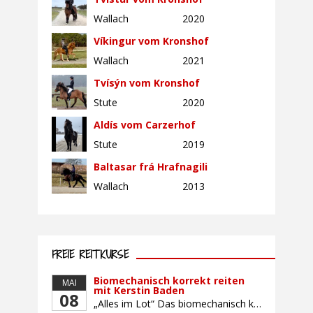
Wallach
2020
Víkingur vom Kronshof
Wallach
2021
Tvísýn vom Kronshof
Stute
2020
Aldís vom Carzerhof
Stute
2019
Baltasar frá Hrafnagili
Wallach
2013
FREIE REITKURSE
Biomechanisch korrekt reiten
MAI
mit Kerstin Baden
08
„Alles im Lot“ Das biomechanisch korrekte Reiten vereint viele wichtige Erkenntnisse der Reitkunst und der Physiologie von Pferd und Reiter miteinander. Ziel ist die größtmögliche Symmetrie des Reiters, denn erst wenn „alles im Lot“ ist, kann das Pferd den Reiter ausbalanciert und losgelassen tragen. Dafür muss der Reiter lernen, die Reaktionen seines Pferdes auf seinen […]