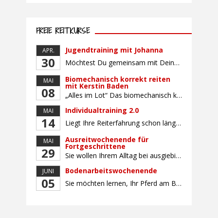
FREIE REITKURSE
Jugendtraining mit Johanna
APR.
30
Möchtest Du gemeinsam mit Deinem Pferd sicherer und selbstbewusster Reiten, Dich mit gleichaltrigen Teilnehmern (Alter: 9-16 Jahre) austauschen und Dich vielleicht auch auf ein Turnier vorbereiten? Dann bietet Dir dieser Kurs die perfekte Gelegenheit, mit Deinem Pferd gemeinsam zu wachsen und an Sitz, Hilfengebung und Turnierroutine zu arbeiten. Der Unterricht findet in Gruppen von bis […]
Biomechanisch korrekt reiten
MAI
mit Kerstin Baden
08
„Alles im Lot“ Das biomechanisch korrekte Reiten vereint viele wichtige Erkenntnisse der Reitkunst und der Physiologie von Pferd und Reiter miteinander. Ziel ist die größtmögliche Symmetrie des Reiters, denn erst wenn „alles im Lot“ ist, kann das Pferd den Reiter ausbalanciert und losgelassen tragen. Dafür muss der Reiter lernen, die Reaktionen seines Pferdes auf seinen […]
Individualtraining 2.0
MAI
14
Liegt Ihre Reiterfahrung schon länger zurück oder fühlen Sie sich noch nicht richtig fit? Oder sind Sie bereits ein sicherer Reiter und freuen sich auf weiterführenden Unterricht? Training für Reiter:innen mit unterschiedlicher Reiterfahrung, auf die Wünsche und Kenntnisse des Einzelnen abgestimmt. Ein abwechslungsreiches Programm mit individuellem Reitunterricht mit unterschiedlichen Schwerpunkten und für Fortgeschrittene auch mit […]
Ausreitwochenende für
MAI
Fortgeschrittene
29
Sie wollen Ihrem Alltag bei ausgiebigen Ritten durch unser wunderschönes Gelände entfliehen? Dann ist das Ausreitwochenende genau das Richtige. Geübte und sichere Reiter und Reiterinnen genießen die herrliche Natur unter erfahrener Rittführung. Teilnahme mit Leih- oder eigenem Pferd möglich. Mindestteilnehmerzahl: 5 Personen
Bodenarbeitswochenende
JUNI
05
Sie möchten lernen, Ihr Pferd am Boden gezielt zu gymnastizieren und durch feine Kommunikation zu führen? Dieser Kurs vermittelt, wie gezieltes und korrektes Longieren zur gymnastizierenden Arbeit mit dem Pferd beitragen. Wir arbeiten mit Hilfe eines Kappzaums – ohne Ausbinder oder andere Hilfszügel. Im Mittelpunkt stehen feine Kommunikation, klare Körpersprache und präzise Hilfengebung mit dem […]