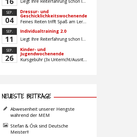
16
Liegt Ihre Reiterfahrung schon länger zurück oder fühlen Sie sich noch nicht richtig fit? Oder sind Sie bereits ein sicherer Reiter und freuen sich auf weiterführenden Unterricht? Training für Reiter:innen mit unterschiedlicher Reiterfahrung, auf die Wünsche und Kenntnisse des Einzelnen abgestimmt. Ein abwechslungsreiches Programm mit individuellem Reitunterricht mit unterschiedlichen Schwerpunkten und für Fortgeschrittene auch mit […]
Dressur- und
SEP.
Geschicklichkeitswochenende
04
Feines Reiten trifft Spaß am Lernen! Für gutes und feines Dressurreiten ist das Zusammenwirken der Hilfen unerlässlich. Lernen Sie, die reiterlichen Hilfen bewusst, koordiniert und fein aufeinander abgestimmt mit Hilfe von zielbringenden Geschicklichkeitsaufgaben einzusetzen. Gemeinsam arbeiten wir daran, wie Sie mit minimalen, aber klaren Signalen maximale Wirkung erreichen – für ein zufriedenes, losgelassenes Pferd und […]
Individualtraining 2.0
SEP.
11
Liegt Ihre Reiterfahrung schon länger zurück oder fühlen Sie sich noch nicht richtig fit? Oder sind Sie bereits ein sicherer Reiter und freuen sich auf weiterführenden Unterricht? Training für Reiter:innen mit unterschiedlicher Reiterfahrung, auf die Wünsche und Kenntnisse des Einzelnen abgestimmt. Ein abwechslungsreiches Programm mit individuellem Reitunterricht und für Fortgeschrittene auch mit Gangtraining findet in […]
Kinder- und
SEP.
Jugendwochenende
26
Kursgebühr (3x Unterricht/Ausritt, Betreuung) Leihpferd
NEUESTE BEITRÄGE
Abwesenheit unserer Hengste
während der MEM
Stefan & Ósk sind Deutsche
Meister!!