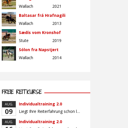
Wallach
2021
Baltasar frá Hrafnagili
Wallach
2013
Sædís vom Kronshof
Stute
2019
Sólon fra Napstjert
Wallach
2014
FREIE REITKURSE
Individualtraining 2.0
AUG.
09
Liegt Ihre Reiterfahrung schon länger zurück oder fühlen Sie sich noch nicht richtig fit? Oder sind Sie bereits ein sicherer Reiter und freuen sich auf weiterführenden Unterricht? Training für Reiter:innen mit unterschiedlicher Reiterfahrung, auf die Wünsche und Kenntnisse des Einzelnen abgestimmt. Ein abwechslungsreiches Programm mit individuellem Reitunterricht mit unterschiedlichen Schwerpunkten und für Fortgeschrittene auch mit […]
Individualtraining 2.0
AUG.