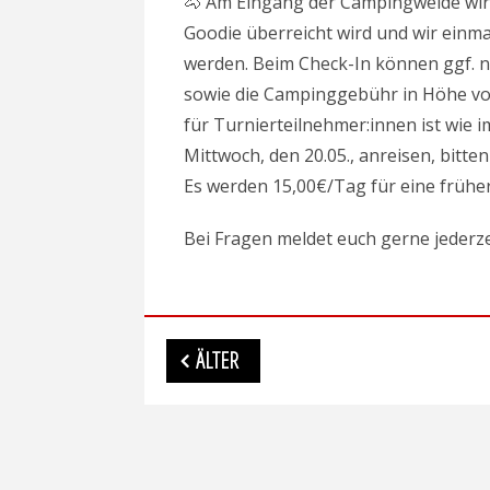
🐴 Am Eingang der Campingweide wir
Goodie überreicht wird und wir einma
werden. Beim Check-In können ggf. n
sowie die Campinggebühr in Höhe vo
für Turnierteilnehmer:innen ist wie i
Mittwoch, den 20.05., anreisen, bitt
Es werden 15,00€/Tag für eine frühe
Bei Fragen meldet euch gerne jederze
Beitragsnavigation
ÄLTER