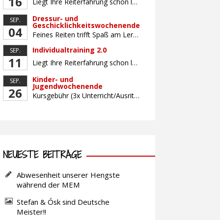
16
Liegt Ihre Reiterfahrung schon länger zurück oder fühlen Sie sich noch nicht richtig fit? Oder sind Sie bereits ein sicherer Reiter und freuen sich auf weiterführenden Unterricht? Training für Reiter:innen mit unterschiedlicher Reiterfahrung, auf die Wünsche und Kenntnisse des Einzelnen abgestimmt. Ein abwechslungsreiches Programm mit individuellem Reitunterricht mit unterschiedlichen Schwerpunkten und für Fortgeschrittene auch mit […]
Dressur- und
SEP.
Geschicklichkeitswochenende
04
Feines Reiten trifft Spaß am Lernen! Für gutes und feines Dressurreiten ist das Zusammenwirken der Hilfen unerlässlich. Lernen Sie, die reiterlichen Hilfen bewusst, koordiniert und fein aufeinander abgestimmt mit Hilfe von zielbringenden Geschicklichkeitsaufgaben einzusetzen. Gemeinsam arbeiten wir daran, wie Sie mit minimalen, aber klaren Signalen maximale Wirkung erreichen – für ein zufriedenes, losgelassenes Pferd und […]
Individualtraining 2.0
SEP.
11
Liegt Ihre Reiterfahrung schon länger zurück oder fühlen Sie sich noch nicht richtig fit? Oder sind Sie bereits ein sicherer Reiter und freuen sich auf weiterführenden Unterricht? Training für Reiter:innen mit unterschiedlicher Reiterfahrung, auf die Wünsche und Kenntnisse des Einzelnen abgestimmt. Ein abwechslungsreiches Programm mit individuellem Reitunterricht und für Fortgeschrittene auch mit Gangtraining findet in […]
Kinder- und
SEP.
Jugendwochenende
26
Kursgebühr (3x Unterricht/Ausritt, Betreuung) Leihpferd
NEUESTE BEITRÄGE
Abwesenheit unserer Hengste
während der MEM
Stefan & Ósk sind Deutsche
Meister!!