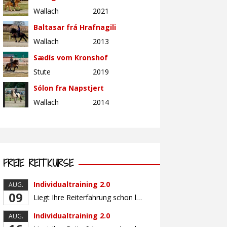
Wallach
2021
Baltasar frá Hrafnagili
Wallach
2013
Sædís vom Kronshof
Stute
2019
Sólon fra Napstjert
Wallach
2014
FREIE REITKURSE
Individualtraining 2.0
AUG.
09
Liegt Ihre Reiterfahrung schon länger zurück oder fühlen Sie sich noch nicht richtig fit? Oder sind Sie bereits ein sicherer Reiter und freuen sich auf weiterführenden Unterricht? Training für Reiter:innen mit unterschiedlicher Reiterfahrung, auf die Wünsche und Kenntnisse des Einzelnen abgestimmt. Ein abwechslungsreiches Programm mit individuellem Reitunterricht mit unterschiedlichen Schwerpunkten und für Fortgeschrittene auch mit […]
Individualtraining 2.0
AUG.