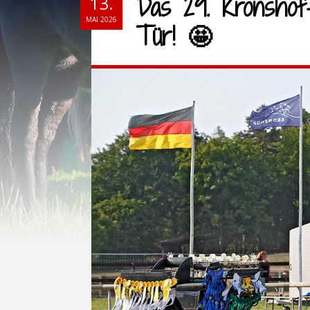
Das 29. Kronshof-
13.
MAI 2026
Tür! 🤩