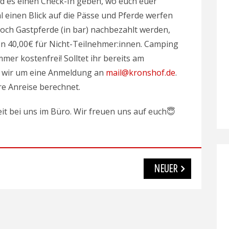
d es einen Check-In geben, wo euch euer
l einen Blick auf die Pässe und Pferde werfen
och Gastpferde (in bar) nachbezahlt werden,
n 40,00€ für Nicht-Teilnehmer:innen. Camping
mmer kostenfrei! Solltet ihr bereits am
en wir um eine Anmeldung an
mail@kronshof.de
.
re Anreise berechnet.
it bei uns im Büro. Wir freuen uns auf euch😇
NEUER