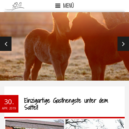
MENÜ
PREVIOUS
NEX
Einzigartige Gasthengste unter dem
30.
Sattel!
APR. 2019