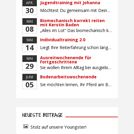
Jugendtraining mit Johanna
APR.
30
Möchtest Du gemeinsam mit Deinem Pferd sicherer und selbstbewusster Reiten, Dich mit gleichaltrigen Teilnehmern (Alter: 9-16 Jahre) austauschen und Dich vielleicht auch auf ein Turnier vorbereiten? Dann bietet Dir dieser Kurs die perfekte Gelegenheit, mit Deinem Pferd gemeinsam zu wachsen und an Sitz, Hilfengebung und Turnierroutine zu arbeiten. Der Unterricht findet in Gruppen von bis […]
Biomechanisch korrekt reiten
MAI
mit Kerstin Baden
08
„Alles im Lot“ Das biomechanisch korrekte Reiten vereint viele wichtige Erkenntnisse der Reitkunst und der Physiologie von Pferd und Reiter miteinander. Ziel ist die größtmögliche Symmetrie des Reiters, denn erst wenn „alles im Lot“ ist, kann das Pferd den Reiter ausbalanciert und losgelassen tragen. Dafür muss der Reiter lernen, die Reaktionen seines Pferdes auf seinen […]
Individualtraining 2.0
MAI
14
Liegt Ihre Reiterfahrung schon länger zurück oder fühlen Sie sich noch nicht richtig fit? Oder sind Sie bereits ein sicherer Reiter und freuen sich auf weiterführenden Unterricht? Training für Reiter:innen mit unterschiedlicher Reiterfahrung, auf die Wünsche und Kenntnisse des Einzelnen abgestimmt. Ein abwechslungsreiches Programm mit individuellem Reitunterricht mit unterschiedlichen Schwerpunkten und für Fortgeschrittene auch mit […]
Ausreitwochenende für
MAI
Fortgeschrittene
29
Sie wollen Ihrem Alltag bei ausgiebigen Ritten durch unser wunderschönes Gelände entfliehen? Dann ist das Ausreitwochenende genau das Richtige. Geübte und sichere Reiter und Reiterinnen genießen die herrliche Natur unter erfahrener Rittführung. Teilnahme mit Leih- oder eigenem Pferd möglich. Mindestteilnehmerzahl: 5 Personen
Bodenarbeitswochenende
JUNI
05
Sie möchten lernen, Ihr Pferd am Boden gezielt zu gymnastizieren und durch feine Kommunikation zu führen? Dieser Kurs vermittelt, wie gezieltes und korrektes Longieren zur gymnastizierenden Arbeit mit dem Pferd beitragen. Wir arbeiten mit Hilfe eines Kappzaums – ohne Ausbinder oder andere Hilfszügel. Im Mittelpunkt stehen feine Kommunikation, klare Körpersprache und präzise Hilfengebung mit dem […]
NEUESTE BEITRÄGE
Stolz auf unsere Youngster!