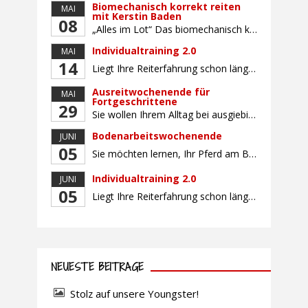
Biomechanisch korrekt reiten
MAI
mit Kerstin Baden
08
„Alles im Lot“ Das biomechanisch korrekte Reiten vereint viele wichtige Erkenntnisse der Reitkunst und der Physiologie von Pferd und Reiter miteinander. Ziel ist die größtmögliche Symmetrie des Reiters, denn erst wenn „alles im Lot“ ist, kann das Pferd den Reiter ausbalanciert und losgelassen tragen. Dafür muss der Reiter lernen, die Reaktionen seines Pferdes auf seinen […]
Individualtraining 2.0
MAI
14
Liegt Ihre Reiterfahrung schon länger zurück oder fühlen Sie sich noch nicht richtig fit? Oder sind Sie bereits ein sicherer Reiter und freuen sich auf weiterführenden Unterricht? Training für Reiter:innen mit unterschiedlicher Reiterfahrung, auf die Wünsche und Kenntnisse des Einzelnen abgestimmt. Ein abwechslungsreiches Programm mit individuellem Reitunterricht mit unterschiedlichen Schwerpunkten und für Fortgeschrittene auch mit […]
Ausreitwochenende für
MAI
Fortgeschrittene
29
Sie wollen Ihrem Alltag bei ausgiebigen Ritten durch unser wunderschönes Gelände entfliehen? Dann ist das Ausreitwochenende genau das Richtige. Geübte und sichere Reiter und Reiterinnen genießen die herrliche Natur unter erfahrener Rittführung. Teilnahme mit Leih- oder eigenem Pferd möglich. Mindestteilnehmerzahl: 5 Personen
Bodenarbeitswochenende
JUNI
05
Sie möchten lernen, Ihr Pferd am Boden gezielt zu gymnastizieren und durch feine Kommunikation zu führen? Dieser Kurs vermittelt, wie gezieltes und korrektes Longieren zur gymnastizierenden Arbeit mit dem Pferd beitragen. Wir arbeiten mit Hilfe eines Kappzaums – ohne Ausbinder oder andere Hilfszügel. Im Mittelpunkt stehen feine Kommunikation, klare Körpersprache und präzise Hilfengebung mit dem […]
Individualtraining 2.0
JUNI
05
Liegt Ihre Reiterfahrung schon länger zurück oder fühlen Sie sich noch nicht richtig fit? Oder sind Sie bereits ein sicherer Reiter und freuen sich auf weiterführenden Unterricht? Training für Reiter:innen mit unterschiedlicher Reiterfahrung, auf die Wünsche und Kenntnisse des Einzelnen abgestimmt. Ein abwechslungsreiches Programm mit individuellem Reitunterricht und für Fortgeschrittene auch mit Gangtraining findet in […]
NEUESTE BEITRÄGE
Stolz auf unsere Youngster!