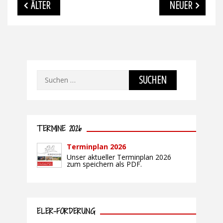
Beitragsnavigation
ÄLTER
NEUER
Suchen
nach:
TERMINE 2026
Terminplan 2026
Unser aktueller Terminplan 2026
zum speichern als PDF.
ELER-FÖRDERUNG