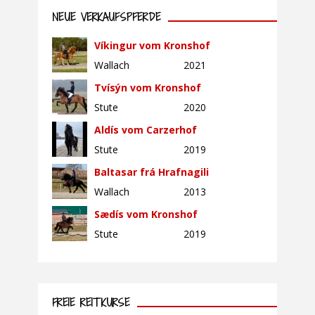
NEUE VERKAUFSPFERDE
Víkingur vom Kronshof
Wallach
2021
Tvísýn vom Kronshof
Stute
2020
Aldís vom Carzerhof
Stute
2019
Baltasar frá Hrafnagili
Wallach
2013
Sædís vom Kronshof
Stute
2019
FREIE REITKURSE