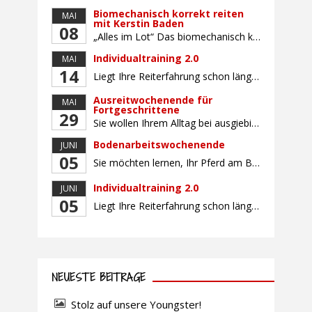
Biomechanisch korrekt reiten
MAI
mit Kerstin Baden
08
„Alles im Lot“ Das biomechanisch korrekte Reiten vereint viele wichtige Erkenntnisse der Reitkunst und der Physiologie von Pferd und Reiter miteinander. Ziel ist die größtmögliche Symmetrie des Reiters, denn erst wenn „alles im Lot“ ist, kann das Pferd den Reiter ausbalanciert und losgelassen tragen. Dafür muss der Reiter lernen, die Reaktionen seines Pferdes auf seinen […]
Individualtraining 2.0
MAI
14
Liegt Ihre Reiterfahrung schon länger zurück oder fühlen Sie sich noch nicht richtig fit? Oder sind Sie bereits ein sicherer Reiter und freuen sich auf weiterführenden Unterricht? Training für Reiter:innen mit unterschiedlicher Reiterfahrung, auf die Wünsche und Kenntnisse des Einzelnen abgestimmt. Ein abwechslungsreiches Programm mit individuellem Reitunterricht mit unterschiedlichen Schwerpunkten und für Fortgeschrittene auch mit […]
Ausreitwochenende für
MAI
Fortgeschrittene
29
Sie wollen Ihrem Alltag bei ausgiebigen Ritten durch unser wunderschönes Gelände entfliehen? Dann ist das Ausreitwochenende genau das Richtige. Geübte und sichere Reiter und Reiterinnen genießen die herrliche Natur unter erfahrener Rittführung. Teilnahme mit Leih- oder eigenem Pferd möglich. Mindestteilnehmerzahl: 5 Personen
Bodenarbeitswochenende
JUNI
05
Sie möchten lernen, Ihr Pferd am Boden gezielt zu gymnastizieren und durch feine Kommunikation zu führen? Dieser Kurs vermittelt, wie gezieltes und korrektes Longieren zur gymnastizierenden Arbeit mit dem Pferd beitragen. Wir arbeiten mit Hilfe eines Kappzaums – ohne Ausbinder oder andere Hilfszügel. Im Mittelpunkt stehen feine Kommunikation, klare Körpersprache und präzise Hilfengebung mit dem […]
Individualtraining 2.0
JUNI
05
Liegt Ihre Reiterfahrung schon länger zurück oder fühlen Sie sich noch nicht richtig fit? Oder sind Sie bereits ein sicherer Reiter und freuen sich auf weiterführenden Unterricht? Training für Reiter:innen mit unterschiedlicher Reiterfahrung, auf die Wünsche und Kenntnisse des Einzelnen abgestimmt. Ein abwechslungsreiches Programm mit individuellem Reitunterricht und für Fortgeschrittene auch mit Gangtraining findet in […]
NEUESTE BEITRÄGE
Stolz auf unsere Youngster!