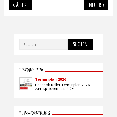
Beitragsnavigation
ÄLTER
NEUER
Suchen
nach:
TERMINE 2026
Terminplan 2026
Unser aktueller Terminplan 2026
zum speichern als PDF.
ELER-FÖRDERUNG