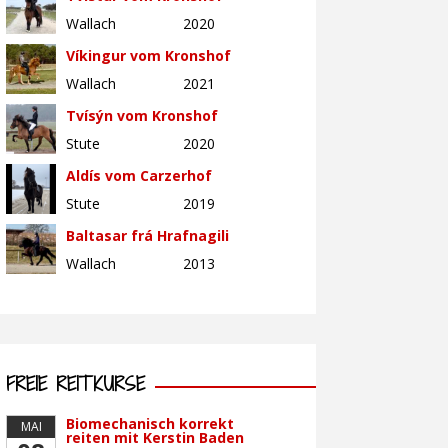
Wallach
2020
Víkingur vom Kronshof
Wallach
2021
Tvísýn vom Kronshof
Stute
2020
Aldís vom Carzerhof
Stute
2019
Baltasar frá Hrafnagili
Wallach
2013
FREIE REITKURSE
Biomechanisch korrekt
MAI
reiten mit Kerstin Baden