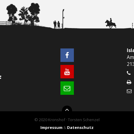
Is
Am
21
© 2020 Kronshof · Torsten Schenzel
Impressum
&
Datenschutz