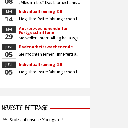
08
„Alles im Lot“ Das biomechanisch korrekte Reiten vereint viele wichtige Erkenntnisse der Reitkunst und der Physiologie von Pferd und Reiter miteinander. Ziel ist die größtmögliche Symmetrie des Reiters, denn erst wenn „alles im Lot“ ist, kann das Pferd den Reiter ausbalanciert und losgelassen tragen. Dafür muss der Reiter lernen, die Reaktionen seines Pferdes auf seinen […]
Individualtraining 2.0
MAI
14
Liegt Ihre Reiterfahrung schon länger zurück oder fühlen Sie sich noch nicht richtig fit? Oder sind Sie bereits ein sicherer Reiter und freuen sich auf weiterführenden Unterricht? Training für Reiter:innen mit unterschiedlicher Reiterfahrung, auf die Wünsche und Kenntnisse des Einzelnen abgestimmt. Ein abwechslungsreiches Programm mit individuellem Reitunterricht mit unterschiedlichen Schwerpunkten und für Fortgeschrittene auch mit […]
Ausreitwochenende für
MAI
Fortgeschrittene
29
Sie wollen Ihrem Alltag bei ausgiebigen Ritten durch unser wunderschönes Gelände entfliehen? Dann ist das Ausreitwochenende genau das Richtige. Geübte und sichere Reiter und Reiterinnen genießen die herrliche Natur unter erfahrener Rittführung. Teilnahme mit Leih- oder eigenem Pferd möglich. Mindestteilnehmerzahl: 5 Personen
Bodenarbeitswochenende
JUNI
05
Sie möchten lernen, Ihr Pferd am Boden gezielt zu gymnastizieren und durch feine Kommunikation zu führen? Dieser Kurs vermittelt, wie gezieltes und korrektes Longieren zur gymnastizierenden Arbeit mit dem Pferd beitragen. Wir arbeiten mit Hilfe eines Kappzaums – ohne Ausbinder oder andere Hilfszügel. Im Mittelpunkt stehen feine Kommunikation, klare Körpersprache und präzise Hilfengebung mit dem […]
Individualtraining 2.0
JUNI
05
Liegt Ihre Reiterfahrung schon länger zurück oder fühlen Sie sich noch nicht richtig fit? Oder sind Sie bereits ein sicherer Reiter und freuen sich auf weiterführenden Unterricht? Training für Reiter:innen mit unterschiedlicher Reiterfahrung, auf die Wünsche und Kenntnisse des Einzelnen abgestimmt. Ein abwechslungsreiches Programm mit individuellem Reitunterricht und für Fortgeschrittene auch mit Gangtraining findet in […]
NEUESTE BEITRÄGE
Stolz auf unsere Youngster!