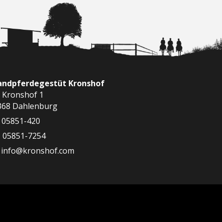
landpferdegestüt Kronshof
 Kronshof 1
368 Dahlenburg
05851-420
05851-7254
info@kronshof.com