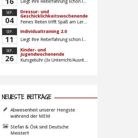
16
Liegt Ihre Reiterfahrung schon länger zurück oder fühlen Sie sich noch nicht richtig fit? Oder sind Sie bereits ein sicherer Reiter und freuen sich auf weiterführenden Unterricht? Training für Reiter:innen mit unterschiedlicher Reiterfahrung, auf die Wünsche und Kenntnisse des Einzelnen abgestimmt. Ein abwechslungsreiches Programm mit individuellem Reitunterricht mit unterschiedlichen Schwerpunkten und für Fortgeschrittene auch mit […]
Dressur- und
SEP.
Geschicklichkeitswochenende
04
Feines Reiten trifft Spaß am Lernen! Für gutes und feines Dressurreiten ist das Zusammenwirken der Hilfen unerlässlich. Lernen Sie, die reiterlichen Hilfen bewusst, koordiniert und fein aufeinander abgestimmt mit Hilfe von zielbringenden Geschicklichkeitsaufgaben einzusetzen. Gemeinsam arbeiten wir daran, wie Sie mit minimalen, aber klaren Signalen maximale Wirkung erreichen – für ein zufriedenes, losgelassenes Pferd und […]
Individualtraining 2.0
SEP.
11
Liegt Ihre Reiterfahrung schon länger zurück oder fühlen Sie sich noch nicht richtig fit? Oder sind Sie bereits ein sicherer Reiter und freuen sich auf weiterführenden Unterricht? Training für Reiter:innen mit unterschiedlicher Reiterfahrung, auf die Wünsche und Kenntnisse des Einzelnen abgestimmt. Ein abwechslungsreiches Programm mit individuellem Reitunterricht und für Fortgeschrittene auch mit Gangtraining findet in […]
Kinder- und
SEP.
Jugendwochenende
26
Kursgebühr (3x Unterricht/Ausritt, Betreuung) Leihpferd
NEUESTE BEITRÄGE
Abwesenheit unserer Hengste
während der MEM
Stefan & Ósk sind Deutsche
Meister!!