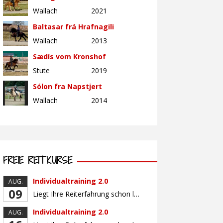
Wallach
2021
Baltasar frá Hrafnagili
Wallach
2013
Sædís vom Kronshof
Stute
2019
Sólon fra Napstjert
Wallach
2014
FREIE REITKURSE
Individualtraining 2.0
AUG.
09
Liegt Ihre Reiterfahrung schon länger zurück oder fühlen Sie sich noch nicht richtig fit? Oder sind Sie bereits ein sicherer Reiter und freuen sich auf weiterführenden Unterricht? Training für Reiter:innen mit unterschiedlicher Reiterfahrung, auf die Wünsche und Kenntnisse des Einzelnen abgestimmt. Ein abwechslungsreiches Programm mit individuellem Reitunterricht mit unterschiedlichen Schwerpunkten und für Fortgeschrittene auch mit […]
Individualtraining 2.0
AUG.