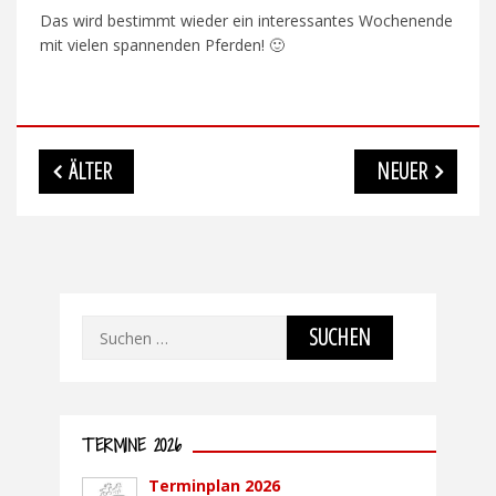
Das wird bestimmt wieder ein interessantes Wochenende
mit vielen spannenden Pferden! 🙂
Beitragsnavigation
ÄLTER
NEUER
Suchen
nach:
TERMINE 2026
Terminplan 2026