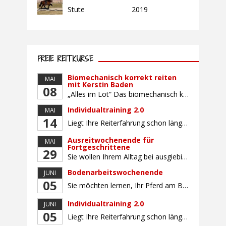
Stute
2019
FREIE REITKURSE
Biomechanisch korrekt reiten
MAI
mit Kerstin Baden
08
„Alles im Lot“ Das biomechanisch korrekte Reiten vereint viele wichtige Erkenntnisse der Reitkunst und der Physiologie von Pferd und Reiter miteinander. Ziel ist die größtmögliche Symmetrie des Reiters, denn erst wenn „alles im Lot“ ist, kann das Pferd den Reiter ausbalanciert und losgelassen tragen. Dafür muss der Reiter lernen, die Reaktionen seines Pferdes auf seinen […]
Individualtraining 2.0
MAI
14
Liegt Ihre Reiterfahrung schon länger zurück oder fühlen Sie sich noch nicht richtig fit? Oder sind Sie bereits ein sicherer Reiter und freuen sich auf weiterführenden Unterricht? Training für Reiter:innen mit unterschiedlicher Reiterfahrung, auf die Wünsche und Kenntnisse des Einzelnen abgestimmt. Ein abwechslungsreiches Programm mit individuellem Reitunterricht mit unterschiedlichen Schwerpunkten und für Fortgeschrittene auch mit […]
Ausreitwochenende für
MAI
Fortgeschrittene
29
Sie wollen Ihrem Alltag bei ausgiebigen Ritten durch unser wunderschönes Gelände entfliehen? Dann ist das Ausreitwochenende genau das Richtige. Geübte und sichere Reiter und Reiterinnen genießen die herrliche Natur unter erfahrener Rittführung. Teilnahme mit Leih- oder eigenem Pferd möglich. Mindestteilnehmerzahl: 5 Personen
Bodenarbeitswochenende
JUNI
05
Sie möchten lernen, Ihr Pferd am Boden gezielt zu gymnastizieren und durch feine Kommunikation zu führen? Dieser Kurs vermittelt, wie gezieltes und korrektes Longieren zur gymnastizierenden Arbeit mit dem Pferd beitragen. Wir arbeiten mit Hilfe eines Kappzaums – ohne Ausbinder oder andere Hilfszügel. Im Mittelpunkt stehen feine Kommunikation, klare Körpersprache und präzise Hilfengebung mit dem […]
Individualtraining 2.0
JUNI
05
Liegt Ihre Reiterfahrung schon länger zurück oder fühlen Sie sich noch nicht richtig fit? Oder sind Sie bereits ein sicherer Reiter und freuen sich auf weiterführenden Unterricht? Training für Reiter:innen mit unterschiedlicher Reiterfahrung, auf die Wünsche und Kenntnisse des Einzelnen abgestimmt. Ein abwechslungsreiches Programm mit individuellem Reitunterricht und für Fortgeschrittene auch mit Gangtraining findet in […]