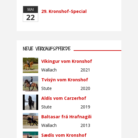
MAI
29. Kronshof-Special
22
NEUE VERKAUFSPFERDE
Víkingur vom Kronshof
Wallach
2021
Tvísýn vom Kronshof
Stute
2020
Aldís vom Carzerhof
Stute
2019
Baltasar frá Hrafnagili
Wallach
2013
Sædís vom Kronshof