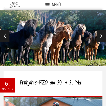
MENÜ
PREVIOUS
NEX
Frühjahrs-FIZO am 20. & 21. Mai
6.
APR. 2017