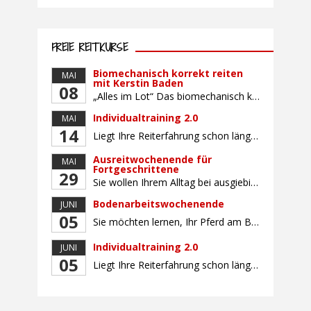
FREIE REITKURSE
Biomechanisch korrekt reiten
MAI
mit Kerstin Baden
08
„Alles im Lot“ Das biomechanisch korrekte Reiten vereint viele wichtige Erkenntnisse der Reitkunst und der Physiologie von Pferd und Reiter miteinander. Ziel ist die größtmögliche Symmetrie des Reiters, denn erst wenn „alles im Lot“ ist, kann das Pferd den Reiter ausbalanciert und losgelassen tragen. Dafür muss der Reiter lernen, die Reaktionen seines Pferdes auf seinen […]
Individualtraining 2.0
MAI
14
Liegt Ihre Reiterfahrung schon länger zurück oder fühlen Sie sich noch nicht richtig fit? Oder sind Sie bereits ein sicherer Reiter und freuen sich auf weiterführenden Unterricht? Training für Reiter:innen mit unterschiedlicher Reiterfahrung, auf die Wünsche und Kenntnisse des Einzelnen abgestimmt. Ein abwechslungsreiches Programm mit individuellem Reitunterricht mit unterschiedlichen Schwerpunkten und für Fortgeschrittene auch mit […]
Ausreitwochenende für
MAI
Fortgeschrittene
29
Sie wollen Ihrem Alltag bei ausgiebigen Ritten durch unser wunderschönes Gelände entfliehen? Dann ist das Ausreitwochenende genau das Richtige. Geübte und sichere Reiter und Reiterinnen genießen die herrliche Natur unter erfahrener Rittführung. Teilnahme mit Leih- oder eigenem Pferd möglich. Mindestteilnehmerzahl: 5 Personen
Bodenarbeitswochenende
JUNI
05
Sie möchten lernen, Ihr Pferd am Boden gezielt zu gymnastizieren und durch feine Kommunikation zu führen? Dieser Kurs vermittelt, wie gezieltes und korrektes Longieren zur gymnastizierenden Arbeit mit dem Pferd beitragen. Wir arbeiten mit Hilfe eines Kappzaums – ohne Ausbinder oder andere Hilfszügel. Im Mittelpunkt stehen feine Kommunikation, klare Körpersprache und präzise Hilfengebung mit dem […]
Individualtraining 2.0
JUNI
05
Liegt Ihre Reiterfahrung schon länger zurück oder fühlen Sie sich noch nicht richtig fit? Oder sind Sie bereits ein sicherer Reiter und freuen sich auf weiterführenden Unterricht? Training für Reiter:innen mit unterschiedlicher Reiterfahrung, auf die Wünsche und Kenntnisse des Einzelnen abgestimmt. Ein abwechslungsreiches Programm mit individuellem Reitunterricht und für Fortgeschrittene auch mit Gangtraining findet in […]