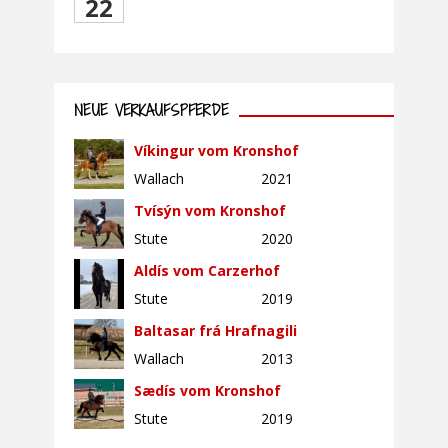
22
NEUE VERKAUFSPFERDE
Víkingur vom Kronshof
Wallach
2021
Tvísýn vom Kronshof
Stute
2020
Aldís vom Carzerhof
Stute
2019
Baltasar frá Hrafnagili
Wallach
2013
Sædís vom Kronshof
Stute
2019