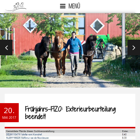
MENÜ
PREVIOUS
NEX
Frühjahrs-FIZO: Exterieurbeurteilung
20.
beendet!
MAI 2017