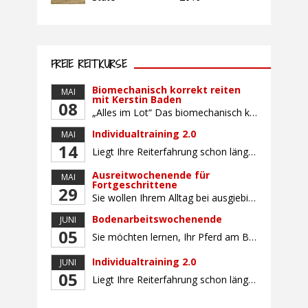
FREIE REITKURSE
Biomechanisch korrekt reiten
MAI
mit Kerstin Baden
08
„Alles im Lot“ Das biomechanisch korrekte Reiten vereint viele wichtige Erkenntnisse der Reitkunst und der Physiologie von Pferd und Reiter miteinander. Ziel ist die größtmögliche Symmetrie des Reiters, denn erst wenn „alles im Lot“ ist, kann das Pferd den Reiter ausbalanciert und losgelassen tragen. Dafür muss der Reiter lernen, die Reaktionen seines Pferdes auf seinen […]
Individualtraining 2.0
MAI
14
Liegt Ihre Reiterfahrung schon länger zurück oder fühlen Sie sich noch nicht richtig fit? Oder sind Sie bereits ein sicherer Reiter und freuen sich auf weiterführenden Unterricht? Training für Reiter:innen mit unterschiedlicher Reiterfahrung, auf die Wünsche und Kenntnisse des Einzelnen abgestimmt. Ein abwechslungsreiches Programm mit individuellem Reitunterricht mit unterschiedlichen Schwerpunkten und für Fortgeschrittene auch mit […]
Ausreitwochenende für
MAI
Fortgeschrittene
29
Sie wollen Ihrem Alltag bei ausgiebigen Ritten durch unser wunderschönes Gelände entfliehen? Dann ist das Ausreitwochenende genau das Richtige. Geübte und sichere Reiter und Reiterinnen genießen die herrliche Natur unter erfahrener Rittführung. Teilnahme mit Leih- oder eigenem Pferd möglich. Mindestteilnehmerzahl: 5 Personen
Bodenarbeitswochenende
JUNI
05
Sie möchten lernen, Ihr Pferd am Boden gezielt zu gymnastizieren und durch feine Kommunikation zu führen? Dieser Kurs vermittelt, wie gezieltes und korrektes Longieren zur gymnastizierenden Arbeit mit dem Pferd beitragen. Wir arbeiten mit Hilfe eines Kappzaums – ohne Ausbinder oder andere Hilfszügel. Im Mittelpunkt stehen feine Kommunikation, klare Körpersprache und präzise Hilfengebung mit dem […]
Individualtraining 2.0
JUNI
05
Liegt Ihre Reiterfahrung schon länger zurück oder fühlen Sie sich noch nicht richtig fit? Oder sind Sie bereits ein sicherer Reiter und freuen sich auf weiterführenden Unterricht? Training für Reiter:innen mit unterschiedlicher Reiterfahrung, auf die Wünsche und Kenntnisse des Einzelnen abgestimmt. Ein abwechslungsreiches Programm mit individuellem Reitunterricht und für Fortgeschrittene auch mit Gangtraining findet in […]