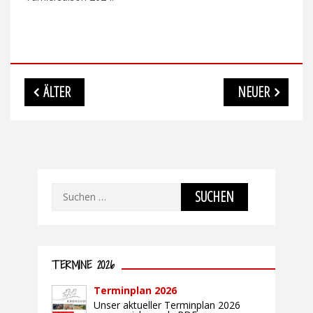
Beitragsnavigation
ÄLTER
NEUER
Suchen
nach:
TERMINE 2026
Terminplan 2026
Unser aktueller Terminplan 2026