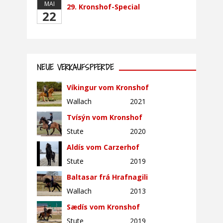
MAI
29. Kronshof-Special
22
NEUE VERKAUFSPFERDE
Víkingur vom Kronshof
Wallach
2021
Tvísýn vom Kronshof
Stute
2020
Aldís vom Carzerhof
Stute
2019
Baltasar frá Hrafnagili
Wallach
2013
Sædís vom Kronshof
Stute
2019