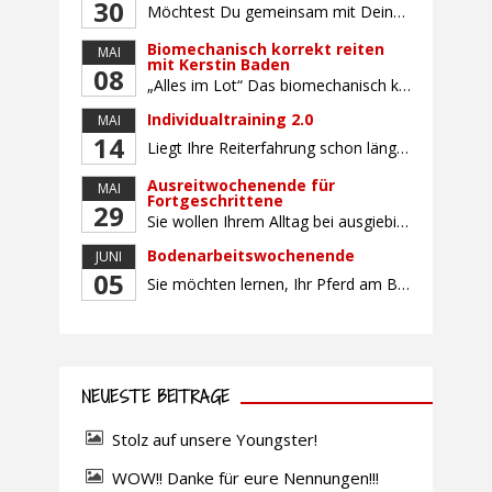
30
Möchtest Du gemeinsam mit Deinem Pferd sicherer und selbstbewusster Reiten, Dich mit gleichaltrigen Teilnehmern (Alter: 9-16 Jahre) austauschen und Dich vielleicht auch auf ein Turnier vorbereiten? Dann bietet Dir dieser Kurs die perfekte Gelegenheit, mit Deinem Pferd gemeinsam zu wachsen und an Sitz, Hilfengebung und Turnierroutine zu arbeiten. Der Unterricht findet in Gruppen von bis […]
Biomechanisch korrekt reiten
MAI
mit Kerstin Baden
08
„Alles im Lot“ Das biomechanisch korrekte Reiten vereint viele wichtige Erkenntnisse der Reitkunst und der Physiologie von Pferd und Reiter miteinander. Ziel ist die größtmögliche Symmetrie des Reiters, denn erst wenn „alles im Lot“ ist, kann das Pferd den Reiter ausbalanciert und losgelassen tragen. Dafür muss der Reiter lernen, die Reaktionen seines Pferdes auf seinen […]
Individualtraining 2.0
MAI
14
Liegt Ihre Reiterfahrung schon länger zurück oder fühlen Sie sich noch nicht richtig fit? Oder sind Sie bereits ein sicherer Reiter und freuen sich auf weiterführenden Unterricht? Training für Reiter:innen mit unterschiedlicher Reiterfahrung, auf die Wünsche und Kenntnisse des Einzelnen abgestimmt. Ein abwechslungsreiches Programm mit individuellem Reitunterricht mit unterschiedlichen Schwerpunkten und für Fortgeschrittene auch mit […]
Ausreitwochenende für
MAI
Fortgeschrittene
29
Sie wollen Ihrem Alltag bei ausgiebigen Ritten durch unser wunderschönes Gelände entfliehen? Dann ist das Ausreitwochenende genau das Richtige. Geübte und sichere Reiter und Reiterinnen genießen die herrliche Natur unter erfahrener Rittführung. Teilnahme mit Leih- oder eigenem Pferd möglich. Mindestteilnehmerzahl: 5 Personen
Bodenarbeitswochenende
JUNI
05
Sie möchten lernen, Ihr Pferd am Boden gezielt zu gymnastizieren und durch feine Kommunikation zu führen? Dieser Kurs vermittelt, wie gezieltes und korrektes Longieren zur gymnastizierenden Arbeit mit dem Pferd beitragen. Wir arbeiten mit Hilfe eines Kappzaums – ohne Ausbinder oder andere Hilfszügel. Im Mittelpunkt stehen feine Kommunikation, klare Körpersprache und präzise Hilfengebung mit dem […]
NEUESTE BEITRÄGE
Stolz auf unsere Youngster!
WOW!! Danke für eure Nennungen!!!