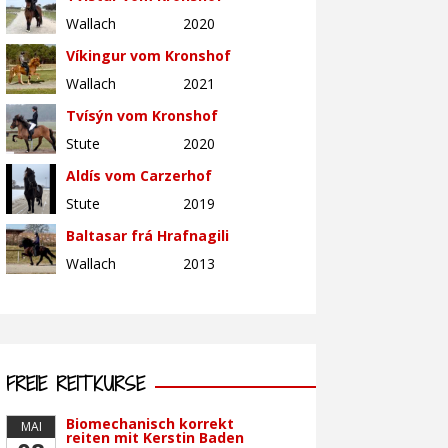
Wallach
2020
Víkingur vom Kronshof
Wallach
2021
Tvísýn vom Kronshof
Stute
2020
Aldís vom Carzerhof
Stute
2019
Baltasar frá Hrafnagili
Wallach
2013
FREIE REITKURSE
Biomechanisch korrekt
MAI
reiten mit Kerstin Baden