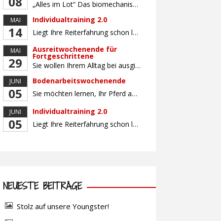
08
„Alles im Lot“ Das biomechanisch korrekte Reiten vereint viele wichtige Erkenntnisse der Reitkunst und der Physiologie von Pferd und Reiter miteinander. Ziel ist die größtmögliche Symmetrie des Reiters, denn erst wenn „alles im Lot“ ist, kann das Pferd den Reiter ausbalanciert und losgelassen tragen. Dafür muss der Reiter lernen, die Reaktionen seines Pferdes auf seinen […]
Individualtraining 2.0
MAI
14
Liegt Ihre Reiterfahrung schon länger zurück oder fühlen Sie sich noch nicht richtig fit? Oder sind Sie bereits ein sicherer Reiter und freuen sich auf weiterführenden Unterricht? Training für Reiter:innen mit unterschiedlicher Reiterfahrung, auf die Wünsche und Kenntnisse des Einzelnen abgestimmt. Ein abwechslungsreiches Programm mit individuellem Reitunterricht mit unterschiedlichen Schwerpunkten und für Fortgeschrittene auch mit […]
Ausreitwochenende für
MAI
Fortgeschrittene
29
Sie wollen Ihrem Alltag bei ausgiebigen Ritten durch unser wunderschönes Gelände entfliehen? Dann ist das Ausreitwochenende genau das Richtige. Geübte und sichere Reiter und Reiterinnen genießen die herrliche Natur unter erfahrener Rittführung. Teilnahme mit Leih- oder eigenem Pferd möglich. Mindestteilnehmerzahl: 5 Personen
Bodenarbeitswochenende
JUNI
05
Sie möchten lernen, Ihr Pferd am Boden gezielt zu gymnastizieren und durch feine Kommunikation zu führen? Dieser Kurs vermittelt, wie gezieltes und korrektes Longieren zur gymnastizierenden Arbeit mit dem Pferd beitragen. Wir arbeiten mit Hilfe eines Kappzaums – ohne Ausbinder oder andere Hilfszügel. Im Mittelpunkt stehen feine Kommunikation, klare Körpersprache und präzise Hilfengebung mit dem […]
Individualtraining 2.0
JUNI
05
Liegt Ihre Reiterfahrung schon länger zurück oder fühlen Sie sich noch nicht richtig fit? Oder sind Sie bereits ein sicherer Reiter und freuen sich auf weiterführenden Unterricht? Training für Reiter:innen mit unterschiedlicher Reiterfahrung, auf die Wünsche und Kenntnisse des Einzelnen abgestimmt. Ein abwechslungsreiches Programm mit individuellem Reitunterricht und für Fortgeschrittene auch mit Gangtraining findet in […]
NEUESTE BEITRÄGE
Stolz auf unsere Youngster!