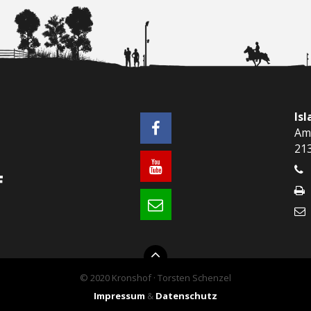
Is
Am
21
© 2020 Kronshof · Torsten Schenzel
Impressum
&
Datenschutz