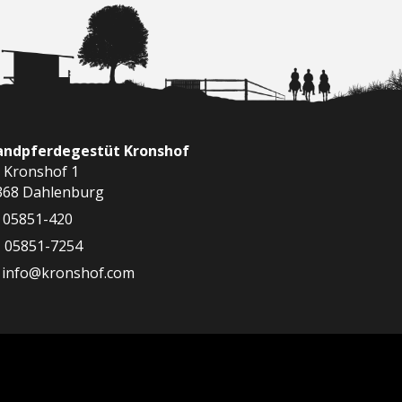
landpferdegestüt Kronshof
 Kronshof 1
368 Dahlenburg
05851-420
05851-7254
info@kronshof.com