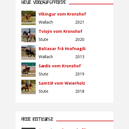
NEUE VERKAUFSPFERDE
Víkingur vom Kronshof
Wallach
2021
Tvísýn vom Kronshof
Stute
2020
Baltasar frá Hrafnagili
Wallach
2013
Sædís vom Kronshof
Stute
2019
Samtíð vom Weierholz
Stute
2018
FREIE REITKURSE