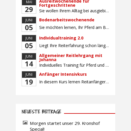
Ausreitwochenende für
MAI
Fortgeschrittene
29
Sie wollen Ihrem Alltag bei ausgiebigen Ritten durch unser wunderschönes Gelände entfliehen? Dann ist das Ausreitwochenende genau das Richtige. Geübte und sichere Reiter und Reiterinnen genießen die herrliche Natur unter erfahrener Rittführung. Teilnahme mit Leih- oder eigenem Pferd möglich. Mindestteilnehmerzahl: 5 Personen
Bodenarbeitswochenende
JUNI
05
Sie möchten lernen, Ihr Pferd am Boden gezielt zu gymnastizieren und durch feine Kommunikation zu führen? Dieser Kurs vermittelt, wie gezieltes und korrektes Longieren zur gymnastizierenden Arbeit mit dem Pferd beitragen. Wir arbeiten mit Hilfe eines Kappzaums – ohne Ausbinder oder andere Hilfszügel. Im Mittelpunkt stehen feine Kommunikation, klare Körpersprache und präzise Hilfengebung mit dem […]
Individualtraining 2.0
JUNI
05
Liegt Ihre Reiterfahrung schon länger zurück oder fühlen Sie sich noch nicht richtig fit? Oder sind Sie bereits ein sicherer Reiter und freuen sich auf weiterführenden Unterricht? Training für Reiter:innen mit unterschiedlicher Reiterfahrung, auf die Wünsche und Kenntnisse des Einzelnen abgestimmt. Ein abwechslungsreiches Programm mit individuellem Reitunterricht und für Fortgeschrittene auch mit Gangtraining findet in […]
Allgemeiner Reitlehrgang mit
JUNI
Johanna
14
Individuelles Training für Pferd und Reiter, auf die Bedürfnisse und Wünsche des Einzelnen abgestimmt. Der Reitunterricht findet in Zweiergruppen statt. Profitieren Sie von dem großen Erfahrungsschatz unserer Reitlehrerin Johanna Beuk. Sie ist erfolgreich auf nationaler und internationaler Ebene mit unterschiedlichsten Pferden im Sport unterwegs und verfügt über langjährige Erfahrung bei der Ausbildung von Pferd und […]
Anfänger Intensivkurs
JUNI
19
In diesem Kurs lernen Reitanfänger:innen sowie unsichere Reiter:innen den sicheren und respektvollen Umgang mit dem Pferd. Ohne Stress und Angst werden Ihnen mit unserer bewährten Methode Schritt für Schritt Grundlagen wie Putzen, Satteln, Aufsteigen und erste Reitübungen im Schritt und ggf. Trab vermittelt. Sie werden bei allen Tätigkeiten rund ums Pferd von unseren erfahrenen Reitlehrern […]
NEUESTE BEITRÄGE
Morgen startet unser 29. Kronshof
Special!