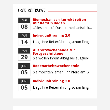
FREIE REITKURSE
Biomechanisch korrekt reiten
MAI
mit Kerstin Baden
08
„Alles im Lot“ Das biomechanisch korrekte Reiten vereint viele wichtige Erkenntnisse der Reitkunst und der Physiologie von Pferd und Reiter miteinander. Ziel ist die größtmögliche Symmetrie des Reiters, denn erst wenn „alles im Lot“ ist, kann das Pferd den Reiter ausbalanciert und losgelassen tragen. Dafür muss der Reiter lernen, die Reaktionen seines Pferdes auf seinen […]
Individualtraining 2.0
MAI
14
Liegt Ihre Reiterfahrung schon länger zurück oder fühlen Sie sich noch nicht richtig fit? Oder sind Sie bereits ein sicherer Reiter und freuen sich auf weiterführenden Unterricht? Training für Reiter:innen mit unterschiedlicher Reiterfahrung, auf die Wünsche und Kenntnisse des Einzelnen abgestimmt. Ein abwechslungsreiches Programm mit individuellem Reitunterricht mit unterschiedlichen Schwerpunkten und für Fortgeschrittene auch mit […]
Ausreitwochenende für
MAI
Fortgeschrittene
29
Sie wollen Ihrem Alltag bei ausgiebigen Ritten durch unser wunderschönes Gelände entfliehen? Dann ist das Ausreitwochenende genau das Richtige. Geübte und sichere Reiter und Reiterinnen genießen die herrliche Natur unter erfahrener Rittführung. Teilnahme mit Leih- oder eigenem Pferd möglich. Mindestteilnehmerzahl: 5 Personen
Bodenarbeitswochenende
JUNI
05
Sie möchten lernen, Ihr Pferd am Boden gezielt zu gymnastizieren und durch feine Kommunikation zu führen? Dieser Kurs vermittelt, wie gezieltes und korrektes Longieren zur gymnastizierenden Arbeit mit dem Pferd beitragen. Wir arbeiten mit Hilfe eines Kappzaums – ohne Ausbinder oder andere Hilfszügel. Im Mittelpunkt stehen feine Kommunikation, klare Körpersprache und präzise Hilfengebung mit dem […]
Individualtraining 2.0
JUNI
05
Liegt Ihre Reiterfahrung schon länger zurück oder fühlen Sie sich noch nicht richtig fit? Oder sind Sie bereits ein sicherer Reiter und freuen sich auf weiterführenden Unterricht? Training für Reiter:innen mit unterschiedlicher Reiterfahrung, auf die Wünsche und Kenntnisse des Einzelnen abgestimmt. Ein abwechslungsreiches Programm mit individuellem Reitunterricht und für Fortgeschrittene auch mit Gangtraining findet in […]