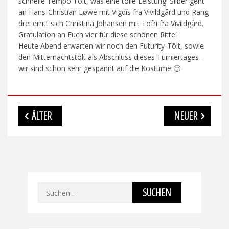
schnelle Tempo Tölt, was eine tolle Leistung! Silber geht
an Hans-Christian Løwe mit Vigdís fra Vivildgård und Rang
drei erritt sich Christina Johansen mit Töfri fra Vivildgård.
Gratulation an Euch vier für diese schönen Ritte!
Heute Abend erwarten wir noch den Futurity-Tölt, sowie
den Mitternachtstölt als Abschluss dieses Turniertages –
wir sind schon sehr gespannt auf die Kostüme 🙂
Beitragsnavigation
ÄLTER
NEUER
Suchen
nach: