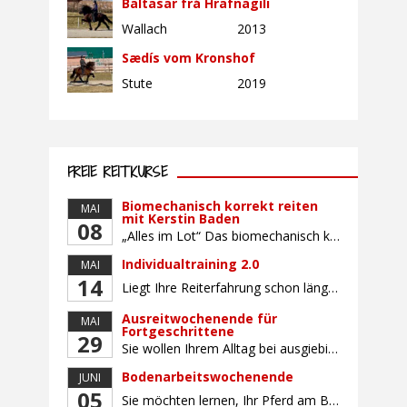
Baltasar frá Hrafnagili
Wallach
2013
Sædís vom Kronshof
Stute
2019
FREIE REITKURSE
Biomechanisch korrekt reiten
MAI
mit Kerstin Baden
08
„Alles im Lot“ Das biomechanisch korrekte Reiten vereint viele wichtige Erkenntnisse der Reitkunst und der Physiologie von Pferd und Reiter miteinander. Ziel ist die größtmögliche Symmetrie des Reiters, denn erst wenn „alles im Lot“ ist, kann das Pferd den Reiter ausbalanciert und losgelassen tragen. Dafür muss der Reiter lernen, die Reaktionen seines Pferdes auf seinen […]
Individualtraining 2.0
MAI
14
Liegt Ihre Reiterfahrung schon länger zurück oder fühlen Sie sich noch nicht richtig fit? Oder sind Sie bereits ein sicherer Reiter und freuen sich auf weiterführenden Unterricht? Training für Reiter:innen mit unterschiedlicher Reiterfahrung, auf die Wünsche und Kenntnisse des Einzelnen abgestimmt. Ein abwechslungsreiches Programm mit individuellem Reitunterricht mit unterschiedlichen Schwerpunkten und für Fortgeschrittene auch mit […]
Ausreitwochenende für
MAI
Fortgeschrittene
29
Sie wollen Ihrem Alltag bei ausgiebigen Ritten durch unser wunderschönes Gelände entfliehen? Dann ist das Ausreitwochenende genau das Richtige. Geübte und sichere Reiter und Reiterinnen genießen die herrliche Natur unter erfahrener Rittführung. Teilnahme mit Leih- oder eigenem Pferd möglich. Mindestteilnehmerzahl: 5 Personen
Bodenarbeitswochenende
JUNI
05
Sie möchten lernen, Ihr Pferd am Boden gezielt zu gymnastizieren und durch feine Kommunikation zu führen? Dieser Kurs vermittelt, wie gezieltes und korrektes Longieren zur gymnastizierenden Arbeit mit dem Pferd beitragen. Wir arbeiten mit Hilfe eines Kappzaums – ohne Ausbinder oder andere Hilfszügel. Im Mittelpunkt stehen feine Kommunikation, klare Körpersprache und präzise Hilfengebung mit dem […]