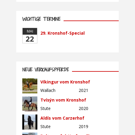
WICHTIGE TERMINE
MAI
29. Kronshof-Special
22
NEUE VERKAUFSPFERDE
Víkingur vom Kronshof
Wallach
2021
Tvísýn vom Kronshof
Stute
2020
Aldís vom Carzerhof
Stute
2019