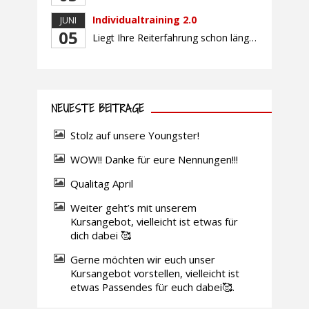
Individualtraining 2.0
JUNI
05
Liegt Ihre Reiterfahrung schon länger zurück oder fühlen Sie sich noch nicht richtig fit? Oder sind Sie bereits ein sicherer Reiter und freuen sich auf weiterführenden Unterricht? Training für Reiter:innen mit unterschiedlicher Reiterfahrung, auf die Wünsche und Kenntnisse des Einzelnen abgestimmt. Ein abwechslungsreiches Programm mit individuellem Reitunterricht und für Fortgeschrittene auch mit Gangtraining findet in […]
NEUESTE BEITRÄGE
Stolz auf unsere Youngster!
WOW!! Danke für eure Nennungen!!!
Qualitag April
Weiter geht’s mit unserem
Kursangebot, vielleicht ist etwas für
dich dabei 🥰
Gerne möchten wir euch unser
Kursangebot vorstellen, vielleicht ist
etwas Passendes für euch dabei🥰.