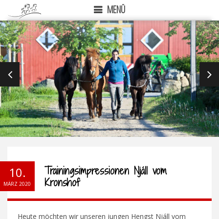
MENÜ
PREVIOUS
NEX
Trainingsimpressionen Njáll vom
10.
Kronshof
MÄRZ 2020
Heute möchten wir unseren jungen Hengst Njáll vom