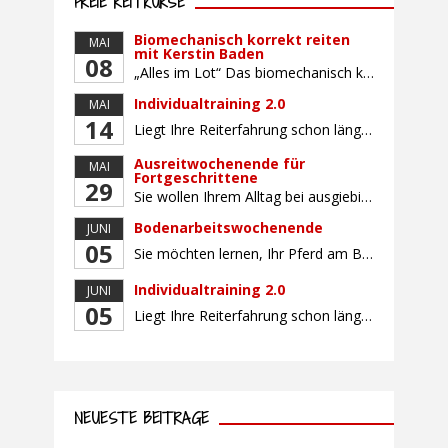
FREIE REITKURSE
Biomechanisch korrekt reiten
MAI
mit Kerstin Baden
08
„Alles im Lot“ Das biomechanisch korrekte Reiten vereint viele wichtige Erkenntnisse der Reitkunst und der Physiologie von Pferd und Reiter miteinander. Ziel ist die größtmögliche Symmetrie des Reiters, denn erst wenn „alles im Lot“ ist, kann das Pferd den Reiter ausbalanciert und losgelassen tragen. Dafür muss der Reiter lernen, die Reaktionen seines Pferdes auf seinen […]
Individualtraining 2.0
MAI
14
Liegt Ihre Reiterfahrung schon länger zurück oder fühlen Sie sich noch nicht richtig fit? Oder sind Sie bereits ein sicherer Reiter und freuen sich auf weiterführenden Unterricht? Training für Reiter:innen mit unterschiedlicher Reiterfahrung, auf die Wünsche und Kenntnisse des Einzelnen abgestimmt. Ein abwechslungsreiches Programm mit individuellem Reitunterricht mit unterschiedlichen Schwerpunkten und für Fortgeschrittene auch mit […]
Ausreitwochenende für
MAI
Fortgeschrittene
29
Sie wollen Ihrem Alltag bei ausgiebigen Ritten durch unser wunderschönes Gelände entfliehen? Dann ist das Ausreitwochenende genau das Richtige. Geübte und sichere Reiter und Reiterinnen genießen die herrliche Natur unter erfahrener Rittführung. Teilnahme mit Leih- oder eigenem Pferd möglich. Mindestteilnehmerzahl: 5 Personen
Bodenarbeitswochenende
JUNI
05
Sie möchten lernen, Ihr Pferd am Boden gezielt zu gymnastizieren und durch feine Kommunikation zu führen? Dieser Kurs vermittelt, wie gezieltes und korrektes Longieren zur gymnastizierenden Arbeit mit dem Pferd beitragen. Wir arbeiten mit Hilfe eines Kappzaums – ohne Ausbinder oder andere Hilfszügel. Im Mittelpunkt stehen feine Kommunikation, klare Körpersprache und präzise Hilfengebung mit dem […]
Individualtraining 2.0
JUNI
05
Liegt Ihre Reiterfahrung schon länger zurück oder fühlen Sie sich noch nicht richtig fit? Oder sind Sie bereits ein sicherer Reiter und freuen sich auf weiterführenden Unterricht? Training für Reiter:innen mit unterschiedlicher Reiterfahrung, auf die Wünsche und Kenntnisse des Einzelnen abgestimmt. Ein abwechslungsreiches Programm mit individuellem Reitunterricht und für Fortgeschrittene auch mit Gangtraining findet in […]
NEUESTE BEITRÄGE