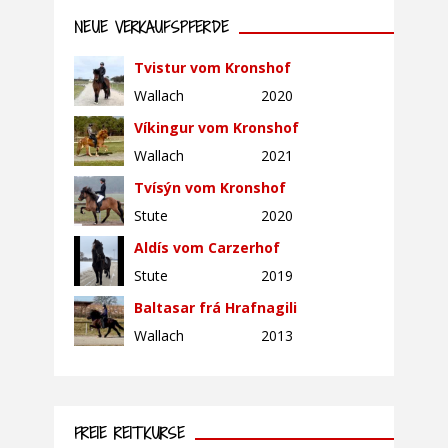
NEUE VERKAUFSPFERDE
Tvistur vom Kronshof
Wallach
2020
Víkingur vom Kronshof
Wallach
2021
Tvísýn vom Kronshof
Stute
2020
Aldís vom Carzerhof
Stute
2019
Baltasar frá Hrafnagili
Wallach
2013
FREIE REITKURSE