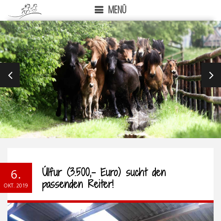
MENÜ
PREVIOUS
NEX
Úlfur (3.500,- Euro) sucht den
6.
passenden Reiter!
OKT. 2019