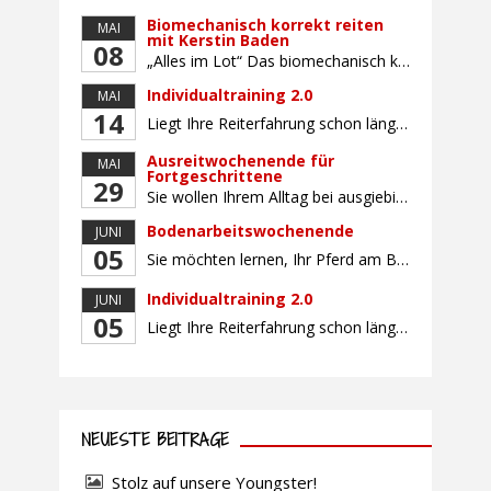
Biomechanisch korrekt reiten
MAI
mit Kerstin Baden
08
„Alles im Lot“ Das biomechanisch korrekte Reiten vereint viele wichtige Erkenntnisse der Reitkunst und der Physiologie von Pferd und Reiter miteinander. Ziel ist die größtmögliche Symmetrie des Reiters, denn erst wenn „alles im Lot“ ist, kann das Pferd den Reiter ausbalanciert und losgelassen tragen. Dafür muss der Reiter lernen, die Reaktionen seines Pferdes auf seinen […]
Individualtraining 2.0
MAI
14
Liegt Ihre Reiterfahrung schon länger zurück oder fühlen Sie sich noch nicht richtig fit? Oder sind Sie bereits ein sicherer Reiter und freuen sich auf weiterführenden Unterricht? Training für Reiter:innen mit unterschiedlicher Reiterfahrung, auf die Wünsche und Kenntnisse des Einzelnen abgestimmt. Ein abwechslungsreiches Programm mit individuellem Reitunterricht mit unterschiedlichen Schwerpunkten und für Fortgeschrittene auch mit […]
Ausreitwochenende für
MAI
Fortgeschrittene
29
Sie wollen Ihrem Alltag bei ausgiebigen Ritten durch unser wunderschönes Gelände entfliehen? Dann ist das Ausreitwochenende genau das Richtige. Geübte und sichere Reiter und Reiterinnen genießen die herrliche Natur unter erfahrener Rittführung. Teilnahme mit Leih- oder eigenem Pferd möglich. Mindestteilnehmerzahl: 5 Personen
Bodenarbeitswochenende
JUNI
05
Sie möchten lernen, Ihr Pferd am Boden gezielt zu gymnastizieren und durch feine Kommunikation zu führen? Dieser Kurs vermittelt, wie gezieltes und korrektes Longieren zur gymnastizierenden Arbeit mit dem Pferd beitragen. Wir arbeiten mit Hilfe eines Kappzaums – ohne Ausbinder oder andere Hilfszügel. Im Mittelpunkt stehen feine Kommunikation, klare Körpersprache und präzise Hilfengebung mit dem […]
Individualtraining 2.0
JUNI
05
Liegt Ihre Reiterfahrung schon länger zurück oder fühlen Sie sich noch nicht richtig fit? Oder sind Sie bereits ein sicherer Reiter und freuen sich auf weiterführenden Unterricht? Training für Reiter:innen mit unterschiedlicher Reiterfahrung, auf die Wünsche und Kenntnisse des Einzelnen abgestimmt. Ein abwechslungsreiches Programm mit individuellem Reitunterricht und für Fortgeschrittene auch mit Gangtraining findet in […]
NEUESTE BEITRÄGE
Stolz auf unsere Youngster!