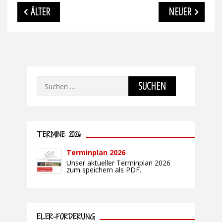
Beitragsnavigation
ÄLTER
NEUER
Suchen
nach:
TERMINE 2026
Terminplan 2026
Unser aktueller Terminplan 2026
zum speichern als PDF.
ELER-FÖRDERUNG