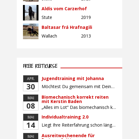
Aldís vom Carzerhof
Stute
2019
Baltasar frá Hrafnagili
Wallach
2013
FREIE REITKURSE
Jugendtraining mit Johanna
APR.
30
Möchtest Du gemeinsam mit Deinem Pferd sicherer und selbstbewusster Reiten, Dich mit gleichaltrigen Teilnehmern (Alter: 9-16 Jahre) austauschen und Dich vielleicht auch auf ein Turnier vorbereiten? Dann bietet Dir dieser Kurs die perfekte Gelegenheit, mit Deinem Pferd gemeinsam zu wachsen und an Sitz, Hilfengebung und Turnierroutine zu arbeiten. Der Unterricht findet in Gruppen von bis […]
Biomechanisch korrekt reiten
MAI
mit Kerstin Baden
08
„Alles im Lot“ Das biomechanisch korrekte Reiten vereint viele wichtige Erkenntnisse der Reitkunst und der Physiologie von Pferd und Reiter miteinander. Ziel ist die größtmögliche Symmetrie des Reiters, denn erst wenn „alles im Lot“ ist, kann das Pferd den Reiter ausbalanciert und losgelassen tragen. Dafür muss der Reiter lernen, die Reaktionen seines Pferdes auf seinen […]
Individualtraining 2.0
MAI
14
Liegt Ihre Reiterfahrung schon länger zurück oder fühlen Sie sich noch nicht richtig fit? Oder sind Sie bereits ein sicherer Reiter und freuen sich auf weiterführenden Unterricht? Training für Reiter:innen mit unterschiedlicher Reiterfahrung, auf die Wünsche und Kenntnisse des Einzelnen abgestimmt. Ein abwechslungsreiches Programm mit individuellem Reitunterricht mit unterschiedlichen Schwerpunkten und für Fortgeschrittene auch mit […]
Ausreitwochenende für
MAI