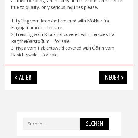
as their offspring, are healthy and free of eczema -Price
true to quality, only serious inquiries please.
1. Lyfting vom Kronshof covered with Mökkur frá
Flagbjarnarholti – for sale
2. Freisting vom Kronshof covered with Herkúles frá
Ragnheiðarstöðum – for sale
3. Nypa vom Habichtswald covered with Óðinn vom
Habichtswald – for sale
Beitragsnavigation
ÄLTER
NEUER
Suchen
nach: