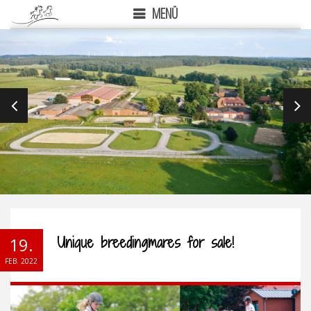
MENÜ
PREVIOUS
NEX
Unique breedingmares for sale!
19.
FEB. 2022