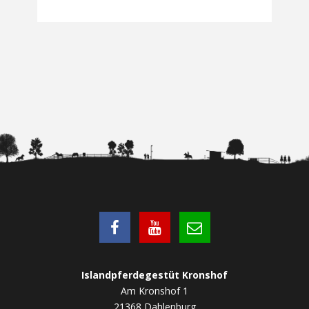
Islandpferdegestüt Kronshof
Am Kronshof 1
21368 Dahlenburg