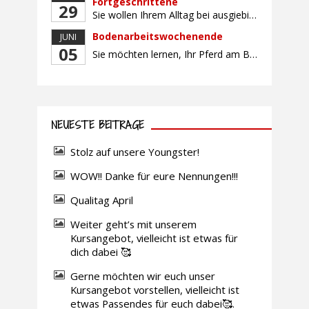
Fortgeschrittene
29
Sie wollen Ihrem Alltag bei ausgiebigen Ritten durch unser wunderschönes Gelände entfliehen? Dann ist das Ausreitwochenende genau das Richtige. Geübte und sichere Reiter und Reiterinnen genießen die herrliche Natur unter erfahrener Rittführung. Teilnahme mit Leih- oder eigenem Pferd möglich. Mindestteilnehmerzahl: 5 Personen
Bodenarbeitswochenende
JUNI
05
Sie möchten lernen, Ihr Pferd am Boden gezielt zu gymnastizieren und durch feine Kommunikation zu führen? Dieser Kurs vermittelt, wie gezieltes und korrektes Longieren zur gymnastizierenden Arbeit mit dem Pferd beitragen. Wir arbeiten mit Hilfe eines Kappzaums – ohne Ausbinder oder andere Hilfszügel. Im Mittelpunkt stehen feine Kommunikation, klare Körpersprache und präzise Hilfengebung mit dem […]
NEUESTE BEITRÄGE
Stolz auf unsere Youngster!
WOW!! Danke für eure Nennungen!!!
Qualitag April
Weiter geht’s mit unserem
Kursangebot, vielleicht ist etwas für
dich dabei 🥰
Gerne möchten wir euch unser
Kursangebot vorstellen, vielleicht ist
etwas Passendes für euch dabei🥰.