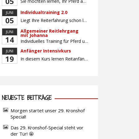
05
Sie möchten lernen, Ihr Pferd am Boden gezielt zu gymnastizieren und durch feine Kommunikation zu führen? Dieser Kurs vermittelt, wie gezieltes und korrektes Longieren zur gymnastizierenden Arbeit mit dem Pferd beitragen. Wir arbeiten mit Hilfe eines Kappzaums – ohne Ausbinder oder andere Hilfszügel. Im Mittelpunkt stehen feine Kommunikation, klare Körpersprache und präzise Hilfengebung mit dem […]
Individualtraining 2.0
JUNI
05
Liegt Ihre Reiterfahrung schon länger zurück oder fühlen Sie sich noch nicht richtig fit? Oder sind Sie bereits ein sicherer Reiter und freuen sich auf weiterführenden Unterricht? Training für Reiter:innen mit unterschiedlicher Reiterfahrung, auf die Wünsche und Kenntnisse des Einzelnen abgestimmt. Ein abwechslungsreiches Programm mit individuellem Reitunterricht und für Fortgeschrittene auch mit Gangtraining findet in […]
Allgemeiner Reitlehrgang
JUNI
mit Johanna
14
Individuelles Training für Pferd und Reiter, auf die Bedürfnisse und Wünsche des Einzelnen abgestimmt. Der Reitunterricht findet in Zweiergruppen statt. Profitieren Sie von dem großen Erfahrungsschatz unserer Reitlehrerin Johanna Beuk. Sie ist erfolgreich auf nationaler und internationaler Ebene mit unterschiedlichsten Pferden im Sport unterwegs und verfügt über langjährige Erfahrung bei der Ausbildung von Pferd und […]
Anfänger Intensivkurs
JUNI
19
In diesem Kurs lernen Reitanfänger:innen sowie unsichere Reiter:innen den sicheren und respektvollen Umgang mit dem Pferd. Ohne Stress und Angst werden Ihnen mit unserer bewährten Methode Schritt für Schritt Grundlagen wie Putzen, Satteln, Aufsteigen und erste Reitübungen im Schritt und ggf. Trab vermittelt. Sie werden bei allen Tätigkeiten rund ums Pferd von unseren erfahrenen Reitlehrern […]
NEUESTE BEITRÄGE
Morgen startet unser 29. Kronshof
Special!
Das 29. Kronshof-Special steht vor
der Tür! 🤩