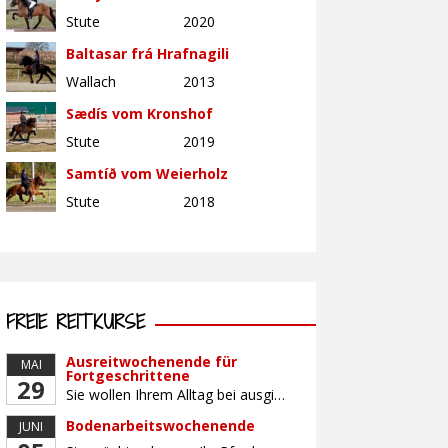
Stute
2020
Baltasar frá Hrafnagili
Wallach
2013
Sædís vom Kronshof
Stute
2019
Samtíð vom Weierholz
Stute
2018
FREIE REITKURSE
Ausreitwochenende für
MAI
Fortgeschrittene
29
Sie wollen Ihrem Alltag bei ausgiebigen Ritten durch unser wunderschönes Gelände entfliehen? Dann ist das Ausreitwochenende genau das Richtige. Geübte und sichere Reiter und Reiterinnen genießen die herrliche Natur unter erfahrener Rittführung. Teilnahme mit Leih- oder eigenem Pferd möglich. Mindestteilnehmerzahl: 5 Personen
Bodenarbeitswochenende
JUNI