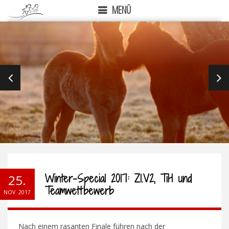
MENÜ
PREVIOUS
NEX
Winter-Special 2017: Z1.V2, TiH und
25.
Teamwettbewerb
NOV. 2017
Nach einem rasanten Finale führen nach der