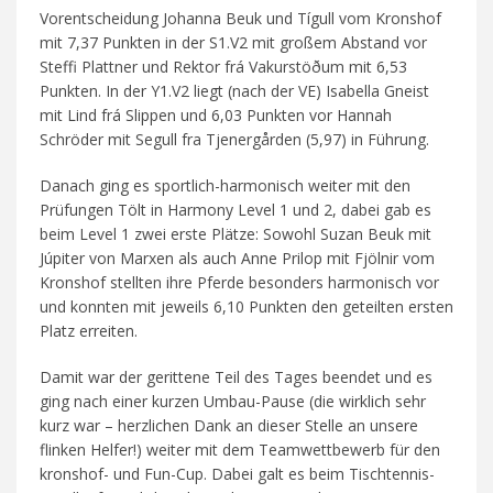
Vorentscheidung Johanna Beuk und Tígull vom Kronshof
mit 7,37 Punkten in der S1.V2 mit großem Abstand vor
Steffi Plattner und Rektor frá Vakurstöðum mit 6,53
Punkten. In der Y1.V2 liegt (nach der VE) Isabella Gneist
mit Lind frá Slippen und 6,03 Punkten vor Hannah
Schröder mit Segull fra Tjenergården (5,97) in Führung.
Danach ging es sportlich-harmonisch weiter mit den
Prüfungen Tölt in Harmony Level 1 und 2, dabei gab es
beim Level 1 zwei erste Plätze: Sowohl Suzan Beuk mit
Júpiter von Marxen als auch Anne Prilop mit Fjölnir vom
Kronshof stellten ihre Pferde besonders harmonisch vor
und konnten mit jeweils 6,10 Punkten den geteilten ersten
Platz erreiten.
Damit war der gerittene Teil des Tages beendet und es
ging nach einer kurzen Umbau-Pause (die wirklich sehr
kurz war – herzlichen Dank an dieser Stelle an unsere
flinken Helfer!) weiter mit dem Teamwettbewerb für den
kronshof- und Fun-Cup. Dabei galt es beim Tischtennis-