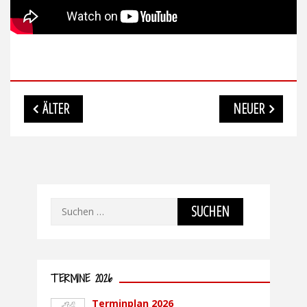
Beitragsnavigation
ÄLTER
NEUER
Suchen
nach:
TERMINE 2026
Terminplan 2026