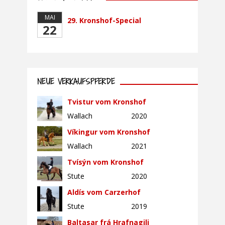
MAI
29. Kronshof-Special
22
NEUE VERKAUFSPFERDE
Tvistur vom Kronshof
Wallach
2020
Víkingur vom Kronshof
Wallach
2021
Tvísýn vom Kronshof
Stute
2020
Aldís vom Carzerhof
Stute
2019
Baltasar frá Hrafnagili