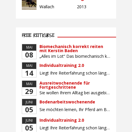
Wallach
2013
FREIE REITKURSE
Biomechanisch korrekt reiten
MAI
mit Kerstin Baden
08
„Alles im Lot“ Das biomechanisch korrekte Reiten vereint viele wichtige Erkenntnisse der Reitkunst und der Physiologie von Pferd und Reiter miteinander. Ziel ist die größtmögliche Symmetrie des Reiters, denn erst wenn „alles im Lot“ ist, kann das Pferd den Reiter ausbalanciert und losgelassen tragen. Dafür muss der Reiter lernen, die Reaktionen seines Pferdes auf seinen […]
Individualtraining 2.0
MAI
14
Liegt Ihre Reiterfahrung schon länger zurück oder fühlen Sie sich noch nicht richtig fit? Oder sind Sie bereits ein sicherer Reiter und freuen sich auf weiterführenden Unterricht? Training für Reiter:innen mit unterschiedlicher Reiterfahrung, auf die Wünsche und Kenntnisse des Einzelnen abgestimmt. Ein abwechslungsreiches Programm mit individuellem Reitunterricht mit unterschiedlichen Schwerpunkten und für Fortgeschrittene auch mit […]
Ausreitwochenende für
MAI
Fortgeschrittene
29
Sie wollen Ihrem Alltag bei ausgiebigen Ritten durch unser wunderschönes Gelände entfliehen? Dann ist das Ausreitwochenende genau das Richtige. Geübte und sichere Reiter und Reiterinnen genießen die herrliche Natur unter erfahrener Rittführung. Teilnahme mit Leih- oder eigenem Pferd möglich. Mindestteilnehmerzahl: 5 Personen
Bodenarbeitswochenende
JUNI
05
Sie möchten lernen, Ihr Pferd am Boden gezielt zu gymnastizieren und durch feine Kommunikation zu führen? Dieser Kurs vermittelt, wie gezieltes und korrektes Longieren zur gymnastizierenden Arbeit mit dem Pferd beitragen. Wir arbeiten mit Hilfe eines Kappzaums – ohne Ausbinder oder andere Hilfszügel. Im Mittelpunkt stehen feine Kommunikation, klare Körpersprache und präzise Hilfengebung mit dem […]
Individualtraining 2.0
JUNI
05
Liegt Ihre Reiterfahrung schon länger zurück oder fühlen Sie sich noch nicht richtig fit? Oder sind Sie bereits ein sicherer Reiter und freuen sich auf weiterführenden Unterricht? Training für Reiter:innen mit unterschiedlicher Reiterfahrung, auf die Wünsche und Kenntnisse des Einzelnen abgestimmt. Ein abwechslungsreiches Programm mit individuellem Reitunterricht und für Fortgeschrittene auch mit Gangtraining findet in […]