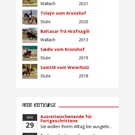
Wallach
2021
Tvísýn vom Kronshof
Stute
2020
Baltasar frá Hrafnagili
Wallach
2013
Sædís vom Kronshof
Stute
2019
Samtíð vom Weierholz
Stute
2018
FREIE REITKURSE
Ausreitwochenende für
MAI
Fortgeschrittene
29
Sie wollen Ihrem Alltag bei ausgiebigen Ritten durch unser wunderschönes Gelände entfliehen? Dann ist das Ausreitwochenende genau das Richtige. Geübte und sichere Reiter und Reiterinnen genießen die herrliche Natur unter erfahrener Rittführung. Teilnahme mit Leih- oder eigenem Pferd möglich. Mindestteilnehmerzahl: 5 Personen