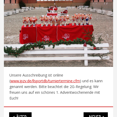
Unsere Ausschreibung ist online
(
www.ipzv.de/llsportdb/turniertermine.cfm
) und es kann
genannt werden. Bitte beachtet die 2G-Regelung. Wir
freuen uns auf ein schönes 1. Adventwochenende mit
Euch!
Beitragsnavigation