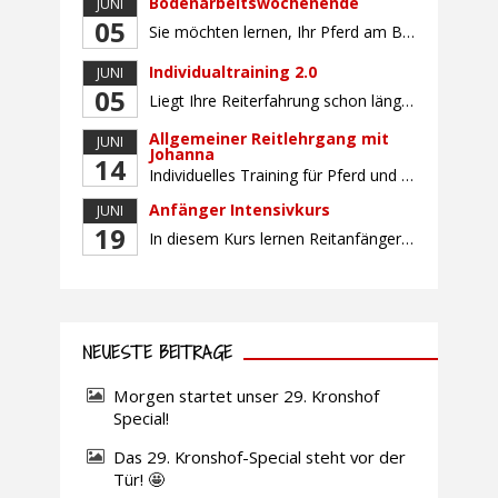
Bodenarbeitswochenende
JUNI
05
Sie möchten lernen, Ihr Pferd am Boden gezielt zu gymnastizieren und durch feine Kommunikation zu führen? Dieser Kurs vermittelt, wie gezieltes und korrektes Longieren zur gymnastizierenden Arbeit mit dem Pferd beitragen. Wir arbeiten mit Hilfe eines Kappzaums – ohne Ausbinder oder andere Hilfszügel. Im Mittelpunkt stehen feine Kommunikation, klare Körpersprache und präzise Hilfengebung mit dem […]
Individualtraining 2.0
JUNI
05
Liegt Ihre Reiterfahrung schon länger zurück oder fühlen Sie sich noch nicht richtig fit? Oder sind Sie bereits ein sicherer Reiter und freuen sich auf weiterführenden Unterricht? Training für Reiter:innen mit unterschiedlicher Reiterfahrung, auf die Wünsche und Kenntnisse des Einzelnen abgestimmt. Ein abwechslungsreiches Programm mit individuellem Reitunterricht und für Fortgeschrittene auch mit Gangtraining findet in […]
Allgemeiner Reitlehrgang mit
JUNI
Johanna
14
Individuelles Training für Pferd und Reiter, auf die Bedürfnisse und Wünsche des Einzelnen abgestimmt. Der Reitunterricht findet in Zweiergruppen statt. Profitieren Sie von dem großen Erfahrungsschatz unserer Reitlehrerin Johanna Beuk. Sie ist erfolgreich auf nationaler und internationaler Ebene mit unterschiedlichsten Pferden im Sport unterwegs und verfügt über langjährige Erfahrung bei der Ausbildung von Pferd und […]
Anfänger Intensivkurs
JUNI
19
In diesem Kurs lernen Reitanfänger:innen sowie unsichere Reiter:innen den sicheren und respektvollen Umgang mit dem Pferd. Ohne Stress und Angst werden Ihnen mit unserer bewährten Methode Schritt für Schritt Grundlagen wie Putzen, Satteln, Aufsteigen und erste Reitübungen im Schritt und ggf. Trab vermittelt. Sie werden bei allen Tätigkeiten rund ums Pferd von unseren erfahrenen Reitlehrern […]
NEUESTE BEITRÄGE
Morgen startet unser 29. Kronshof
Special!
Das 29. Kronshof-Special steht vor der
Tür! 🤩