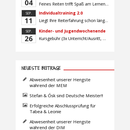
04
Feines Reiten trifft Spaß am Lernen! Für gutes und feines Dressurreiten ist das Zusammenwirken der Hilfen unerlässlich. Lernen Sie, die reiterlichen Hilfen bewusst, koordiniert und fein aufeinander abgestimmt mit Hilfe von zielbringenden Geschicklichkeitsaufgaben einzusetzen. Gemeinsam arbeiten wir daran, wie Sie mit minimalen, aber klaren Signalen maximale Wirkung erreichen – für ein zufriedenes, losgelassenes Pferd und […]
Individualtraining 2.0
SEP.
11
Liegt Ihre Reiterfahrung schon länger zurück oder fühlen Sie sich noch nicht richtig fit? Oder sind Sie bereits ein sicherer Reiter und freuen sich auf weiterführenden Unterricht? Training für Reiter:innen mit unterschiedlicher Reiterfahrung, auf die Wünsche und Kenntnisse des Einzelnen abgestimmt. Ein abwechslungsreiches Programm mit individuellem Reitunterricht und für Fortgeschrittene auch mit Gangtraining findet in […]
Kinder- und Jugendwochenende
SEP.
26
Kursgebühr (3x Unterricht/Ausritt, Betreuung) Leihpferd
NEUESTE BEITRÄGE
Abwesenheit unserer Hengste
während der MEM
Stefan & Ósk sind Deutsche Meister!!
Erfolgreiche Abschlussprüfung für
Tabea & Leonie
Abwesenheit unserer Hengste
während der DIM