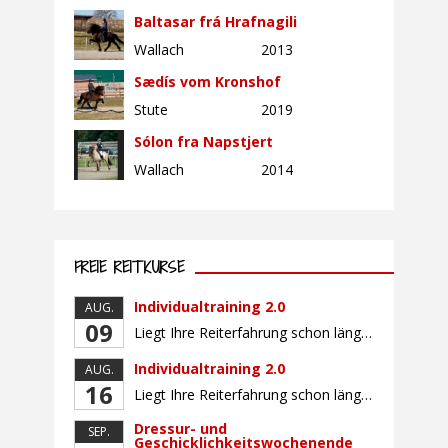
Baltasar frá Hrafnagili
Wallach
2013
Sædís vom Kronshof
Stute
2019
Sólon fra Napstjert
Wallach
2014
FREIE REITKURSE
Individualtraining 2.0
AUG.
09
Liegt Ihre Reiterfahrung schon länger zurück oder fühlen Sie sich noch nicht richtig fit? Oder sind Sie bereits ein sicherer Reiter und freuen sich auf weiterführenden Unterricht? Training für Reiter:innen mit unterschiedlicher Reiterfahrung, auf die Wünsche und Kenntnisse des Einzelnen abgestimmt. Ein abwechslungsreiches Programm mit individuellem Reitunterricht mit unterschiedlichen Schwerpunkten und für Fortgeschrittene auch mit […]
Individualtraining 2.0
AUG.
16
Liegt Ihre Reiterfahrung schon länger zurück oder fühlen Sie sich noch nicht richtig fit? Oder sind Sie bereits ein sicherer Reiter und freuen sich auf weiterführenden Unterricht? Training für Reiter:innen mit unterschiedlicher Reiterfahrung, auf die Wünsche und Kenntnisse des Einzelnen abgestimmt. Ein abwechslungsreiches Programm mit individuellem Reitunterricht mit unterschiedlichen Schwerpunkten und für Fortgeschrittene auch mit […]
Dressur- und
SEP.
Geschicklichkeitswochenende