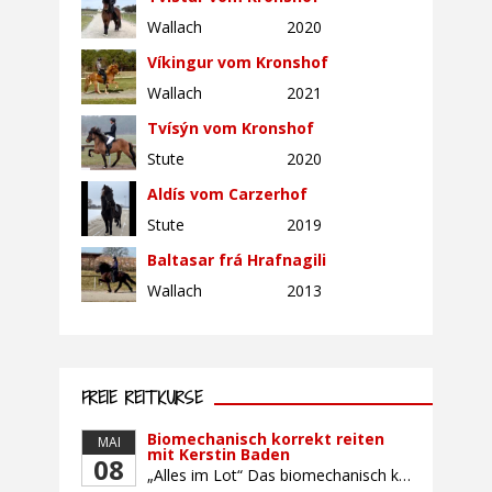
Wallach
2020
Víkingur vom Kronshof
Wallach
2021
Tvísýn vom Kronshof
Stute
2020
Aldís vom Carzerhof
Stute
2019
Baltasar frá Hrafnagili
Wallach
2013
FREIE REITKURSE
Biomechanisch korrekt reiten
MAI
mit Kerstin Baden
08
„Alles im Lot“ Das biomechanisch korrekte Reiten vereint viele wichtige Erkenntnisse der Reitkunst und der Physiologie von Pferd und Reiter miteinander. Ziel ist die größtmögliche Symmetrie des Reiters, denn erst wenn „alles im Lot“ ist, kann das Pferd den Reiter ausbalanciert und losgelassen tragen. Dafür muss der Reiter lernen, die Reaktionen seines Pferdes auf seinen […]