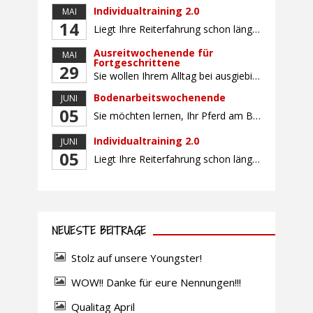
Individualtraining 2.0
MAI
14
Liegt Ihre Reiterfahrung schon länger zurück oder fühlen Sie sich noch nicht richtig fit? Oder sind Sie bereits ein sicherer Reiter und freuen sich auf weiterführenden Unterricht? Training für Reiter:innen mit unterschiedlicher Reiterfahrung, auf die Wünsche und Kenntnisse des Einzelnen abgestimmt. Ein abwechslungsreiches Programm mit individuellem Reitunterricht mit unterschiedlichen Schwerpunkten und für Fortgeschrittene auch mit […]
Ausreitwochenende für
MAI
Fortgeschrittene
29
Sie wollen Ihrem Alltag bei ausgiebigen Ritten durch unser wunderschönes Gelände entfliehen? Dann ist das Ausreitwochenende genau das Richtige. Geübte und sichere Reiter und Reiterinnen genießen die herrliche Natur unter erfahrener Rittführung. Teilnahme mit Leih- oder eigenem Pferd möglich. Mindestteilnehmerzahl: 5 Personen
Bodenarbeitswochenende
JUNI
05
Sie möchten lernen, Ihr Pferd am Boden gezielt zu gymnastizieren und durch feine Kommunikation zu führen? Dieser Kurs vermittelt, wie gezieltes und korrektes Longieren zur gymnastizierenden Arbeit mit dem Pferd beitragen. Wir arbeiten mit Hilfe eines Kappzaums – ohne Ausbinder oder andere Hilfszügel. Im Mittelpunkt stehen feine Kommunikation, klare Körpersprache und präzise Hilfengebung mit dem […]
Individualtraining 2.0
JUNI
05
Liegt Ihre Reiterfahrung schon länger zurück oder fühlen Sie sich noch nicht richtig fit? Oder sind Sie bereits ein sicherer Reiter und freuen sich auf weiterführenden Unterricht? Training für Reiter:innen mit unterschiedlicher Reiterfahrung, auf die Wünsche und Kenntnisse des Einzelnen abgestimmt. Ein abwechslungsreiches Programm mit individuellem Reitunterricht und für Fortgeschrittene auch mit Gangtraining findet in […]
NEUESTE BEITRÄGE
Stolz auf unsere Youngster!
WOW!! Danke für eure Nennungen!!!
Qualitag April