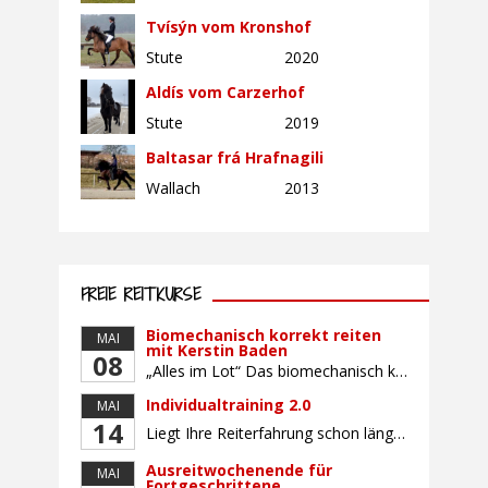
Tvísýn vom Kronshof
Stute
2020
Aldís vom Carzerhof
Stute
2019
Baltasar frá Hrafnagili
Wallach
2013
FREIE REITKURSE
Biomechanisch korrekt reiten
MAI
mit Kerstin Baden
08
„Alles im Lot“ Das biomechanisch korrekte Reiten vereint viele wichtige Erkenntnisse der Reitkunst und der Physiologie von Pferd und Reiter miteinander. Ziel ist die größtmögliche Symmetrie des Reiters, denn erst wenn „alles im Lot“ ist, kann das Pferd den Reiter ausbalanciert und losgelassen tragen. Dafür muss der Reiter lernen, die Reaktionen seines Pferdes auf seinen […]
Individualtraining 2.0
MAI
14
Liegt Ihre Reiterfahrung schon länger zurück oder fühlen Sie sich noch nicht richtig fit? Oder sind Sie bereits ein sicherer Reiter und freuen sich auf weiterführenden Unterricht? Training für Reiter:innen mit unterschiedlicher Reiterfahrung, auf die Wünsche und Kenntnisse des Einzelnen abgestimmt. Ein abwechslungsreiches Programm mit individuellem Reitunterricht mit unterschiedlichen Schwerpunkten und für Fortgeschrittene auch mit […]
Ausreitwochenende für
MAI
Fortgeschrittene