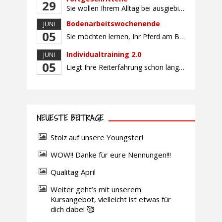
29
Sie wollen Ihrem Alltag bei ausgiebigen Ritten durch unser wunderschönes Gelände entfliehen? Dann ist das Ausreitwochenende genau das Richtige. Geübte und sichere Reiter und Reiterinnen genießen die herrliche Natur unter erfahrener Rittführung. Teilnahme mit Leih- oder eigenem Pferd möglich. Mindestteilnehmerzahl: 5 Personen
Bodenarbeitswochenende
JUNI
05
Sie möchten lernen, Ihr Pferd am Boden gezielt zu gymnastizieren und durch feine Kommunikation zu führen? Dieser Kurs vermittelt, wie gezieltes und korrektes Longieren zur gymnastizierenden Arbeit mit dem Pferd beitragen. Wir arbeiten mit Hilfe eines Kappzaums – ohne Ausbinder oder andere Hilfszügel. Im Mittelpunkt stehen feine Kommunikation, klare Körpersprache und präzise Hilfengebung mit dem […]
Individualtraining 2.0
JUNI
05
Liegt Ihre Reiterfahrung schon länger zurück oder fühlen Sie sich noch nicht richtig fit? Oder sind Sie bereits ein sicherer Reiter und freuen sich auf weiterführenden Unterricht? Training für Reiter:innen mit unterschiedlicher Reiterfahrung, auf die Wünsche und Kenntnisse des Einzelnen abgestimmt. Ein abwechslungsreiches Programm mit individuellem Reitunterricht und für Fortgeschrittene auch mit Gangtraining findet in […]
NEUESTE BEITRÄGE
Stolz auf unsere Youngster!
WOW!! Danke für eure Nennungen!!!
Qualitag April
Weiter geht’s mit unserem
Kursangebot, vielleicht ist etwas für
dich dabei 🥰