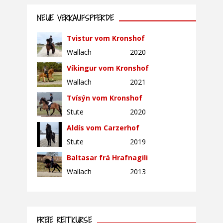
NEUE VERKAUFSPFERDE
Tvistur vom Kronshof
Wallach
2020
Víkingur vom Kronshof
Wallach
2021
Tvísýn vom Kronshof
Stute
2020
Aldís vom Carzerhof
Stute
2019
Baltasar frá Hrafnagili
Wallach
2013
FREIE REITKURSE