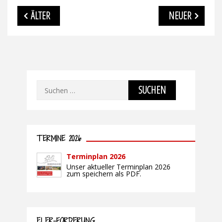
Beitragsnavigation
ÄLTER
NEUER
Suchen
nach:
TERMINE 2026
Terminplan 2026
Unser aktueller Terminplan 2026
zum speichern als PDF.
ELER-FÖRDERUNG