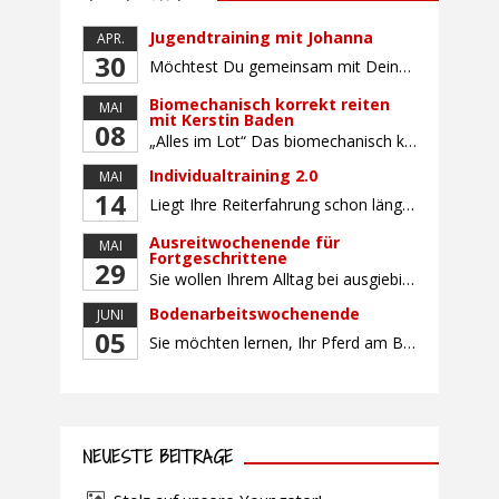
Jugendtraining mit Johanna
APR.
30
Möchtest Du gemeinsam mit Deinem Pferd sicherer und selbstbewusster Reiten, Dich mit gleichaltrigen Teilnehmern (Alter: 9-16 Jahre) austauschen und Dich vielleicht auch auf ein Turnier vorbereiten? Dann bietet Dir dieser Kurs die perfekte Gelegenheit, mit Deinem Pferd gemeinsam zu wachsen und an Sitz, Hilfengebung und Turnierroutine zu arbeiten. Der Unterricht findet in Gruppen von bis […]
Biomechanisch korrekt reiten
MAI
mit Kerstin Baden
08
„Alles im Lot“ Das biomechanisch korrekte Reiten vereint viele wichtige Erkenntnisse der Reitkunst und der Physiologie von Pferd und Reiter miteinander. Ziel ist die größtmögliche Symmetrie des Reiters, denn erst wenn „alles im Lot“ ist, kann das Pferd den Reiter ausbalanciert und losgelassen tragen. Dafür muss der Reiter lernen, die Reaktionen seines Pferdes auf seinen […]
Individualtraining 2.0
MAI
14
Liegt Ihre Reiterfahrung schon länger zurück oder fühlen Sie sich noch nicht richtig fit? Oder sind Sie bereits ein sicherer Reiter und freuen sich auf weiterführenden Unterricht? Training für Reiter:innen mit unterschiedlicher Reiterfahrung, auf die Wünsche und Kenntnisse des Einzelnen abgestimmt. Ein abwechslungsreiches Programm mit individuellem Reitunterricht mit unterschiedlichen Schwerpunkten und für Fortgeschrittene auch mit […]
Ausreitwochenende für
MAI
Fortgeschrittene
29
Sie wollen Ihrem Alltag bei ausgiebigen Ritten durch unser wunderschönes Gelände entfliehen? Dann ist das Ausreitwochenende genau das Richtige. Geübte und sichere Reiter und Reiterinnen genießen die herrliche Natur unter erfahrener Rittführung. Teilnahme mit Leih- oder eigenem Pferd möglich. Mindestteilnehmerzahl: 5 Personen
Bodenarbeitswochenende
JUNI
05
Sie möchten lernen, Ihr Pferd am Boden gezielt zu gymnastizieren und durch feine Kommunikation zu führen? Dieser Kurs vermittelt, wie gezieltes und korrektes Longieren zur gymnastizierenden Arbeit mit dem Pferd beitragen. Wir arbeiten mit Hilfe eines Kappzaums – ohne Ausbinder oder andere Hilfszügel. Im Mittelpunkt stehen feine Kommunikation, klare Körpersprache und präzise Hilfengebung mit dem […]
NEUESTE BEITRÄGE