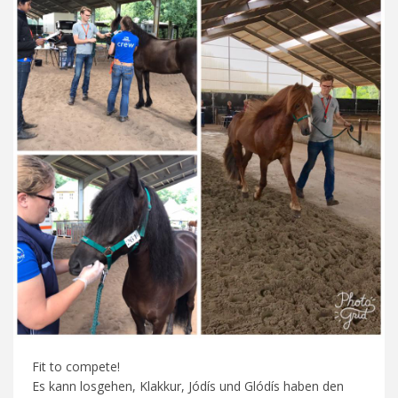
Fit to compete!
Es kann losgehen, Klakkur, Jódís und Glódís haben den