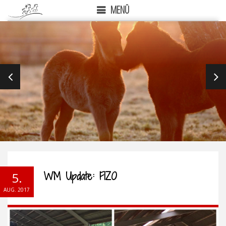
MENÜ
PREVIOUS
NEX
WM Update: FIZO
5.
AUG. 2017