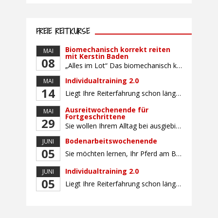
FREIE REITKURSE
Biomechanisch korrekt reiten
MAI
mit Kerstin Baden
08
„Alles im Lot“ Das biomechanisch korrekte Reiten vereint viele wichtige Erkenntnisse der Reitkunst und der Physiologie von Pferd und Reiter miteinander. Ziel ist die größtmögliche Symmetrie des Reiters, denn erst wenn „alles im Lot“ ist, kann das Pferd den Reiter ausbalanciert und losgelassen tragen. Dafür muss der Reiter lernen, die Reaktionen seines Pferdes auf seinen […]
Individualtraining 2.0
MAI
14
Liegt Ihre Reiterfahrung schon länger zurück oder fühlen Sie sich noch nicht richtig fit? Oder sind Sie bereits ein sicherer Reiter und freuen sich auf weiterführenden Unterricht? Training für Reiter:innen mit unterschiedlicher Reiterfahrung, auf die Wünsche und Kenntnisse des Einzelnen abgestimmt. Ein abwechslungsreiches Programm mit individuellem Reitunterricht mit unterschiedlichen Schwerpunkten und für Fortgeschrittene auch mit […]
Ausreitwochenende für
MAI
Fortgeschrittene
29
Sie wollen Ihrem Alltag bei ausgiebigen Ritten durch unser wunderschönes Gelände entfliehen? Dann ist das Ausreitwochenende genau das Richtige. Geübte und sichere Reiter und Reiterinnen genießen die herrliche Natur unter erfahrener Rittführung. Teilnahme mit Leih- oder eigenem Pferd möglich. Mindestteilnehmerzahl: 5 Personen
Bodenarbeitswochenende
JUNI
05
Sie möchten lernen, Ihr Pferd am Boden gezielt zu gymnastizieren und durch feine Kommunikation zu führen? Dieser Kurs vermittelt, wie gezieltes und korrektes Longieren zur gymnastizierenden Arbeit mit dem Pferd beitragen. Wir arbeiten mit Hilfe eines Kappzaums – ohne Ausbinder oder andere Hilfszügel. Im Mittelpunkt stehen feine Kommunikation, klare Körpersprache und präzise Hilfengebung mit dem […]
Individualtraining 2.0
JUNI
05
Liegt Ihre Reiterfahrung schon länger zurück oder fühlen Sie sich noch nicht richtig fit? Oder sind Sie bereits ein sicherer Reiter und freuen sich auf weiterführenden Unterricht? Training für Reiter:innen mit unterschiedlicher Reiterfahrung, auf die Wünsche und Kenntnisse des Einzelnen abgestimmt. Ein abwechslungsreiches Programm mit individuellem Reitunterricht und für Fortgeschrittene auch mit Gangtraining findet in […]