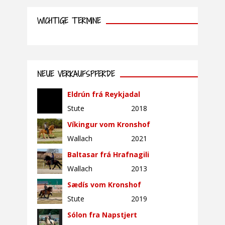
WICHTIGE TERMINE
NEUE VERKAUFSPFERDE
Eldrún frá Reykjadal
Stute
2018
Víkingur vom Kronshof
Wallach
2021
Baltasar frá Hrafnagili
Wallach
2013
Sædís vom Kronshof
Stute
2019
Sólon fra Napstjert