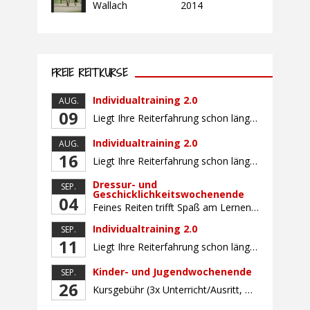
Wallach
2014
FREIE REITKURSE
Individualtraining 2.0
AUG.
09
Liegt Ihre Reiterfahrung schon länger zurück oder fühlen Sie sich noch nicht richtig fit? Oder sind Sie bereits ein sicherer Reiter und freuen sich auf weiterführenden Unterricht? Training für Reiter:innen mit unterschiedlicher Reiterfahrung, auf die Wünsche und Kenntnisse des Einzelnen abgestimmt. Ein abwechslungsreiches Programm mit individuellem Reitunterricht mit unterschiedlichen Schwerpunkten und für Fortgeschrittene auch mit […]
Individualtraining 2.0
AUG.
16
Liegt Ihre Reiterfahrung schon länger zurück oder fühlen Sie sich noch nicht richtig fit? Oder sind Sie bereits ein sicherer Reiter und freuen sich auf weiterführenden Unterricht? Training für Reiter:innen mit unterschiedlicher Reiterfahrung, auf die Wünsche und Kenntnisse des Einzelnen abgestimmt. Ein abwechslungsreiches Programm mit individuellem Reitunterricht mit unterschiedlichen Schwerpunkten und für Fortgeschrittene auch mit […]
Dressur- und
SEP.
Geschicklichkeitswochenende
04
Feines Reiten trifft Spaß am Lernen! Für gutes und feines Dressurreiten ist das Zusammenwirken der Hilfen unerlässlich. Lernen Sie, die reiterlichen Hilfen bewusst, koordiniert und fein aufeinander abgestimmt mit Hilfe von zielbringenden Geschicklichkeitsaufgaben einzusetzen. Gemeinsam arbeiten wir daran, wie Sie mit minimalen, aber klaren Signalen maximale Wirkung erreichen – für ein zufriedenes, losgelassenes Pferd und […]
Individualtraining 2.0
SEP.
11
Liegt Ihre Reiterfahrung schon länger zurück oder fühlen Sie sich noch nicht richtig fit? Oder sind Sie bereits ein sicherer Reiter und freuen sich auf weiterführenden Unterricht? Training für Reiter:innen mit unterschiedlicher Reiterfahrung, auf die Wünsche und Kenntnisse des Einzelnen abgestimmt. Ein abwechslungsreiches Programm mit individuellem Reitunterricht und für Fortgeschrittene auch mit Gangtraining findet in […]
Kinder- und Jugendwochenende
SEP.
26
Kursgebühr (3x Unterricht/Ausritt, Betreuung) Leihpferd