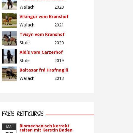
Wallach
2020
Víkingur vom Kronshof
Wallach
2021
Tvísýn vom Kronshof
Stute
2020
Aldís vom Carzerhof
Stute
2019
Baltasar frá Hrafnagili
Wallach
2013
FREIE REITKURSE
Biomechanisch korrekt
MAI
reiten mit Kerstin Baden