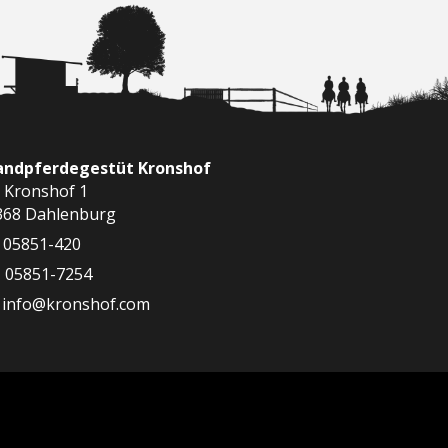
landpferdegestüt Kronshof
 Kronshof 1
368 Dahlenburg
05851-420
05851-7254
info@kronshof.com