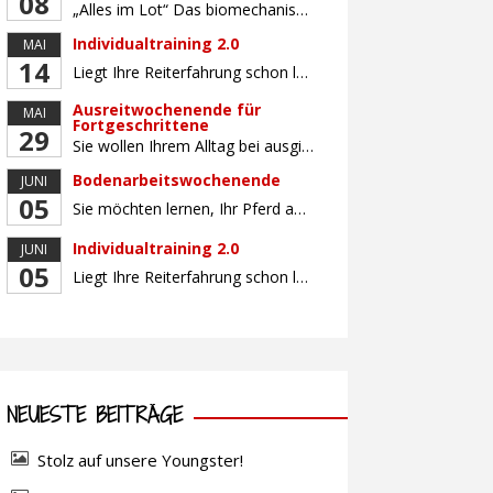
08
„Alles im Lot“ Das biomechanisch korrekte Reiten vereint viele wichtige Erkenntnisse der Reitkunst und der Physiologie von Pferd und Reiter miteinander. Ziel ist die größtmögliche Symmetrie des Reiters, denn erst wenn „alles im Lot“ ist, kann das Pferd den Reiter ausbalanciert und losgelassen tragen. Dafür muss der Reiter lernen, die Reaktionen seines Pferdes auf seinen […]
Individualtraining 2.0
MAI
14
Liegt Ihre Reiterfahrung schon länger zurück oder fühlen Sie sich noch nicht richtig fit? Oder sind Sie bereits ein sicherer Reiter und freuen sich auf weiterführenden Unterricht? Training für Reiter:innen mit unterschiedlicher Reiterfahrung, auf die Wünsche und Kenntnisse des Einzelnen abgestimmt. Ein abwechslungsreiches Programm mit individuellem Reitunterricht mit unterschiedlichen Schwerpunkten und für Fortgeschrittene auch mit […]
Ausreitwochenende für
MAI
Fortgeschrittene
29
Sie wollen Ihrem Alltag bei ausgiebigen Ritten durch unser wunderschönes Gelände entfliehen? Dann ist das Ausreitwochenende genau das Richtige. Geübte und sichere Reiter und Reiterinnen genießen die herrliche Natur unter erfahrener Rittführung. Teilnahme mit Leih- oder eigenem Pferd möglich. Mindestteilnehmerzahl: 5 Personen
Bodenarbeitswochenende
JUNI
05
Sie möchten lernen, Ihr Pferd am Boden gezielt zu gymnastizieren und durch feine Kommunikation zu führen? Dieser Kurs vermittelt, wie gezieltes und korrektes Longieren zur gymnastizierenden Arbeit mit dem Pferd beitragen. Wir arbeiten mit Hilfe eines Kappzaums – ohne Ausbinder oder andere Hilfszügel. Im Mittelpunkt stehen feine Kommunikation, klare Körpersprache und präzise Hilfengebung mit dem […]
Individualtraining 2.0
JUNI
05
Liegt Ihre Reiterfahrung schon länger zurück oder fühlen Sie sich noch nicht richtig fit? Oder sind Sie bereits ein sicherer Reiter und freuen sich auf weiterführenden Unterricht? Training für Reiter:innen mit unterschiedlicher Reiterfahrung, auf die Wünsche und Kenntnisse des Einzelnen abgestimmt. Ein abwechslungsreiches Programm mit individuellem Reitunterricht und für Fortgeschrittene auch mit Gangtraining findet in […]
NEUESTE BEITRÄGE
Stolz auf unsere Youngster!