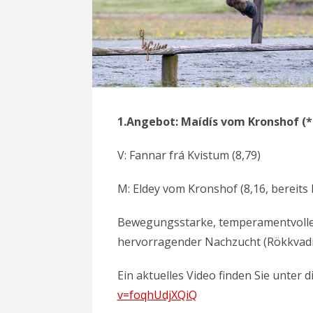
1.Angebot: Maídís vom Kronshof (*
V: Fannar frá Kvistum (8,79)
M: Eldey vom Kronshof (8,16, bereit
Bewegungsstarke, temperamentvoll
hervorragender Nachzucht (Rökkvadís
Ein aktuelles Video finden Sie unter 
v=foqhUdjXQiQ