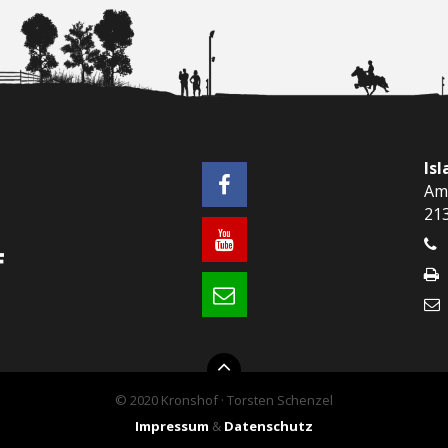
Is
Am
21
© 2020 Kronshof · Torsten Schenzel
Impressum
&
Datenschutz