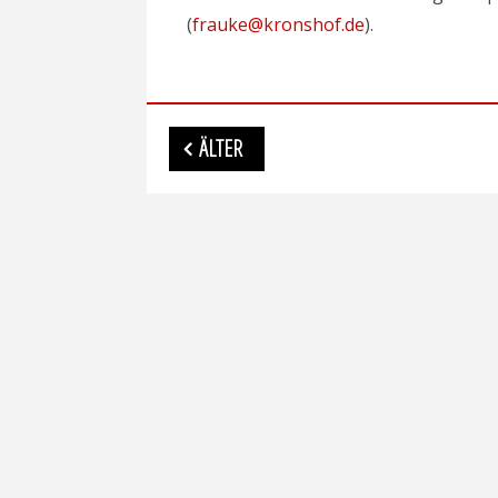
(
frauke@kronshof.de
).
Beitragsnavigation
ÄLTER