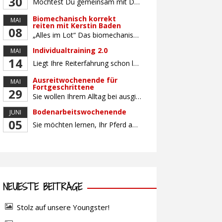
30
Möchtest Du gemeinsam mit Deinem Pferd sicherer und selbstbewusster Reiten, Dich mit gleichaltrigen Teilnehmern (Alter: 9-16 Jahre) austauschen und Dich vielleicht auch auf ein Turnier vorbereiten? Dann bietet Dir dieser Kurs die perfekte Gelegenheit, mit Deinem Pferd gemeinsam zu wachsen und an Sitz, Hilfengebung und Turnierroutine zu arbeiten. Der Unterricht findet in Gruppen von bis […]
Biomechanisch korrekt
MAI
reiten mit Kerstin Baden
08
„Alles im Lot“ Das biomechanisch korrekte Reiten vereint viele wichtige Erkenntnisse der Reitkunst und der Physiologie von Pferd und Reiter miteinander. Ziel ist die größtmögliche Symmetrie des Reiters, denn erst wenn „alles im Lot“ ist, kann das Pferd den Reiter ausbalanciert und losgelassen tragen. Dafür muss der Reiter lernen, die Reaktionen seines Pferdes auf seinen […]
Individualtraining 2.0
MAI
14
Liegt Ihre Reiterfahrung schon länger zurück oder fühlen Sie sich noch nicht richtig fit? Oder sind Sie bereits ein sicherer Reiter und freuen sich auf weiterführenden Unterricht? Training für Reiter:innen mit unterschiedlicher Reiterfahrung, auf die Wünsche und Kenntnisse des Einzelnen abgestimmt. Ein abwechslungsreiches Programm mit individuellem Reitunterricht mit unterschiedlichen Schwerpunkten und für Fortgeschrittene auch mit […]
Ausreitwochenende für
MAI
Fortgeschrittene
29
Sie wollen Ihrem Alltag bei ausgiebigen Ritten durch unser wunderschönes Gelände entfliehen? Dann ist das Ausreitwochenende genau das Richtige. Geübte und sichere Reiter und Reiterinnen genießen die herrliche Natur unter erfahrener Rittführung. Teilnahme mit Leih- oder eigenem Pferd möglich. Mindestteilnehmerzahl: 5 Personen
Bodenarbeitswochenende
JUNI
05
Sie möchten lernen, Ihr Pferd am Boden gezielt zu gymnastizieren und durch feine Kommunikation zu führen? Dieser Kurs vermittelt, wie gezieltes und korrektes Longieren zur gymnastizierenden Arbeit mit dem Pferd beitragen. Wir arbeiten mit Hilfe eines Kappzaums – ohne Ausbinder oder andere Hilfszügel. Im Mittelpunkt stehen feine Kommunikation, klare Körpersprache und präzise Hilfengebung mit dem […]
NEUESTE BEITRÄGE
Stolz auf unsere Youngster!