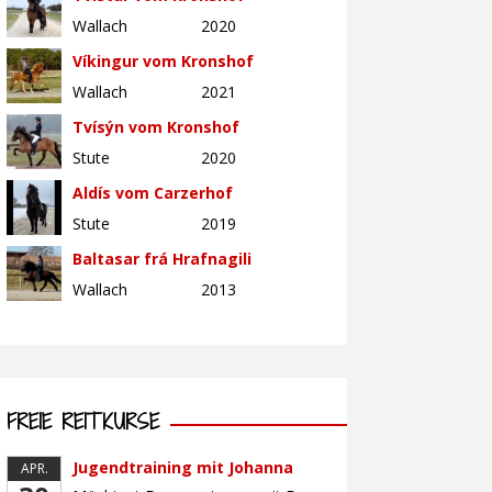
Wallach
2020
Víkingur vom Kronshof
Wallach
2021
Tvísýn vom Kronshof
Stute
2020
Aldís vom Carzerhof
Stute
2019
Baltasar frá Hrafnagili
Wallach
2013
FREIE REITKURSE
Jugendtraining mit Johanna
APR.