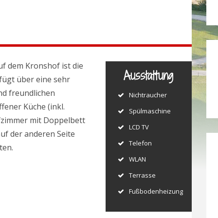
f dem Kronshof ist die
Ausstattung
fügt über eine sehr
nd freundlichen
Nichtraucher
ener Küche (inkl.
Spülmaschine
afzimmer mit Doppelbett
LCD TV
auf der anderen Seite
Telefon
ten.
WLAN
Terrasse
Fußbodenheizung