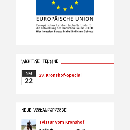
Land
Telefon
WICHTIGE TERMINE
E-Mail *
MAI
29. Kronshof-Special
22
Ihr Reitkurs
NEUE VERKAUFSPFERDE
Ihre Nachricht
Tvistur vom Kronshof