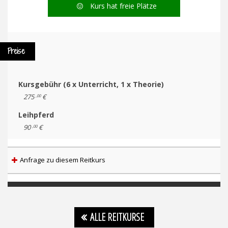
Kurs hat freie Plätze
Preise
Kursgebühr (6 x Unterricht, 1 x Theorie)
275
€
,00
Leihpferd
90
€
,00
Anfrage zu diesem Reitkurs
ALLE REITKURSE