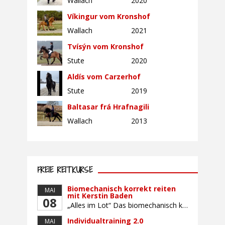
Wallach
2020
Víkingur vom Kronshof
Wallach
2021
Tvísýn vom Kronshof
Stute
2020
Aldís vom Carzerhof
Stute
2019
Baltasar frá Hrafnagili
Wallach
2013
Datenschutz *
FREIE REITKURSE
Die
Datenschutzbedingungen
habe ich gelesen und
Biomechanisch korrekt reiten
MAI
erkläre mich damit einverstanden.
mit Kerstin Baden
08
„Alles im Lot“ Das biomechanisch korrekte Reiten vereint viele wichtige Erkenntnisse der Reitkunst und der Physiologie von Pferd und Reiter miteinander. Ziel ist die größtmögliche Symmetrie des Reiters, denn erst wenn „alles im Lot“ ist, kann das Pferd den Reiter ausbalanciert und losgelassen tragen. Dafür muss der Reiter lernen, die Reaktionen seines Pferdes auf seinen […]
Individualtraining 2.0
MAI