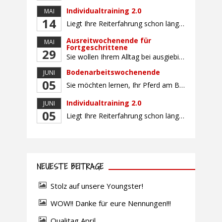
Individualtraining 2.0
MAI
14
Liegt Ihre Reiterfahrung schon länger zurück oder fühlen Sie sich noch nicht richtig fit? Oder sind Sie bereits ein sicherer Reiter und freuen sich auf weiterführenden Unterricht? Training für Reiter:innen mit unterschiedlicher Reiterfahrung, auf die Wünsche und Kenntnisse des Einzelnen abgestimmt. Ein abwechslungsreiches Programm mit individuellem Reitunterricht mit unterschiedlichen Schwerpunkten und für Fortgeschrittene auch mit […]
Ausreitwochenende für
MAI
Fortgeschrittene
29
Sie wollen Ihrem Alltag bei ausgiebigen Ritten durch unser wunderschönes Gelände entfliehen? Dann ist das Ausreitwochenende genau das Richtige. Geübte und sichere Reiter und Reiterinnen genießen die herrliche Natur unter erfahrener Rittführung. Teilnahme mit Leih- oder eigenem Pferd möglich. Mindestteilnehmerzahl: 5 Personen
Bodenarbeitswochenende
JUNI
05
Sie möchten lernen, Ihr Pferd am Boden gezielt zu gymnastizieren und durch feine Kommunikation zu führen? Dieser Kurs vermittelt, wie gezieltes und korrektes Longieren zur gymnastizierenden Arbeit mit dem Pferd beitragen. Wir arbeiten mit Hilfe eines Kappzaums – ohne Ausbinder oder andere Hilfszügel. Im Mittelpunkt stehen feine Kommunikation, klare Körpersprache und präzise Hilfengebung mit dem […]
Individualtraining 2.0
JUNI
05
Liegt Ihre Reiterfahrung schon länger zurück oder fühlen Sie sich noch nicht richtig fit? Oder sind Sie bereits ein sicherer Reiter und freuen sich auf weiterführenden Unterricht? Training für Reiter:innen mit unterschiedlicher Reiterfahrung, auf die Wünsche und Kenntnisse des Einzelnen abgestimmt. Ein abwechslungsreiches Programm mit individuellem Reitunterricht und für Fortgeschrittene auch mit Gangtraining findet in […]
NEUESTE BEITRÄGE
Stolz auf unsere Youngster!
WOW!! Danke für eure Nennungen!!!
Qualitag April