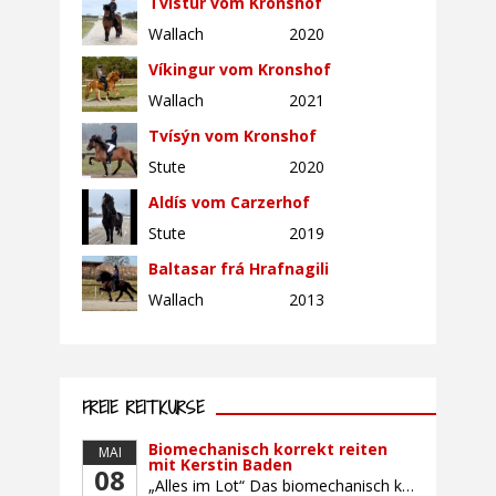
Tvistur vom Kronshof
Wallach
2020
Víkingur vom Kronshof
Wallach
2021
Tvísýn vom Kronshof
Stute
2020
Aldís vom Carzerhof
Stute
2019
Baltasar frá Hrafnagili
Wallach
2013
FREIE REITKURSE
Biomechanisch korrekt reiten
MAI
mit Kerstin Baden
08
„Alles im Lot“ Das biomechanisch korrekte Reiten vereint viele wichtige Erkenntnisse der Reitkunst und der Physiologie von Pferd und Reiter miteinander. Ziel ist die größtmögliche Symmetrie des Reiters, denn erst wenn „alles im Lot“ ist, kann das Pferd den Reiter ausbalanciert und losgelassen tragen. Dafür muss der Reiter lernen, die Reaktionen seines Pferdes auf seinen […]