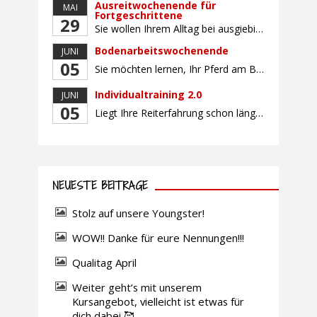
Ausreitwochenende für
MAI
Fortgeschrittene
29
Sie wollen Ihrem Alltag bei ausgiebigen Ritten durch unser wunderschönes Gelände entfliehen? Dann ist das Ausreitwochenende genau das Richtige. Geübte und sichere Reiter und Reiterinnen genießen die herrliche Natur unter erfahrener Rittführung. Teilnahme mit Leih- oder eigenem Pferd möglich. Mindestteilnehmerzahl: 5 Personen
Bodenarbeitswochenende
JUNI
05
Sie möchten lernen, Ihr Pferd am Boden gezielt zu gymnastizieren und durch feine Kommunikation zu führen? Dieser Kurs vermittelt, wie gezieltes und korrektes Longieren zur gymnastizierenden Arbeit mit dem Pferd beitragen. Wir arbeiten mit Hilfe eines Kappzaums – ohne Ausbinder oder andere Hilfszügel. Im Mittelpunkt stehen feine Kommunikation, klare Körpersprache und präzise Hilfengebung mit dem […]
Individualtraining 2.0
JUNI
05
Liegt Ihre Reiterfahrung schon länger zurück oder fühlen Sie sich noch nicht richtig fit? Oder sind Sie bereits ein sicherer Reiter und freuen sich auf weiterführenden Unterricht? Training für Reiter:innen mit unterschiedlicher Reiterfahrung, auf die Wünsche und Kenntnisse des Einzelnen abgestimmt. Ein abwechslungsreiches Programm mit individuellem Reitunterricht und für Fortgeschrittene auch mit Gangtraining findet in […]
NEUESTE BEITRÄGE
Stolz auf unsere Youngster!
WOW!! Danke für eure Nennungen!!!
Qualitag April
Weiter geht’s mit unserem
Kursangebot, vielleicht ist etwas für
dich dabei 🥰