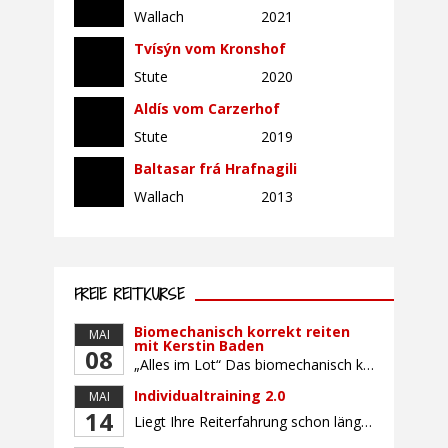
Wallach
2021
Tvísýn vom Kronshof
Stute
2020
Aldís vom Carzerhof
Stute
2019
Baltasar frá Hrafnagili
Wallach
2013
FREIE REITKURSE
Biomechanisch korrekt reiten
MAI
mit Kerstin Baden
08
„Alles im Lot“ Das biomechanisch korrekte Reiten vereint viele wichtige Erkenntnisse der Reitkunst und der Physiologie von Pferd und Reiter miteinander. Ziel ist die größtmögliche Symmetrie des Reiters, denn erst wenn „alles im Lot“ ist, kann das Pferd den Reiter ausbalanciert und losgelassen tragen. Dafür muss der Reiter lernen, die Reaktionen seines Pferdes auf seinen […]
Individualtraining 2.0
MAI
14
Liegt Ihre Reiterfahrung schon länger zurück oder fühlen Sie sich noch nicht richtig fit? Oder sind Sie bereits ein sicherer Reiter und freuen sich auf weiterführenden Unterricht? Training für Reiter:innen mit unterschiedlicher Reiterfahrung, auf die Wünsche und Kenntnisse des Einzelnen abgestimmt. Ein abwechslungsreiches Programm mit individuellem Reitunterricht mit unterschiedlichen Schwerpunkten und für Fortgeschrittene auch mit […]