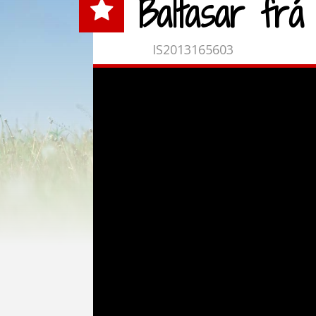
Baltasar frá 
IS2013165603