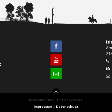
Is
Am
21
© 2020 Kronshof · Torsten Schenzel
Impressum
&
Datenschutz