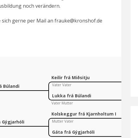
Ausbildung noch verändern.
e sich gerne per Mail an frauke@kronshof.de
Keilir frá Miðsitju
Vater Vater
á Búlandi
Lukka frá Búlandi
Vater Mutter
Kolskeggur frá Kjarnholtum I
Mutter Vater
 Gýgjarhóli
Gáta frá Gýgjarhóli