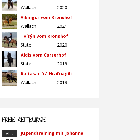
Wallach
2020
Víkingur vom Kronshof
Wallach
2021
Tvísýn vom Kronshof
Stute
2020
Aldís vom Carzerhof
Stute
2019
Baltasar frá Hrafnagili
Wallach
2013
FREIE REITKURSE
Jugendtraining mit Johanna
APR.