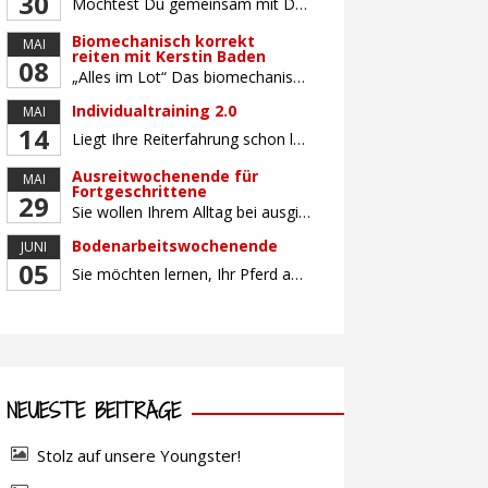
30
Möchtest Du gemeinsam mit Deinem Pferd sicherer und selbstbewusster Reiten, Dich mit gleichaltrigen Teilnehmern (Alter: 9-16 Jahre) austauschen und Dich vielleicht auch auf ein Turnier vorbereiten? Dann bietet Dir dieser Kurs die perfekte Gelegenheit, mit Deinem Pferd gemeinsam zu wachsen und an Sitz, Hilfengebung und Turnierroutine zu arbeiten. Der Unterricht findet in Gruppen von bis […]
Biomechanisch korrekt
MAI
reiten mit Kerstin Baden
08
„Alles im Lot“ Das biomechanisch korrekte Reiten vereint viele wichtige Erkenntnisse der Reitkunst und der Physiologie von Pferd und Reiter miteinander. Ziel ist die größtmögliche Symmetrie des Reiters, denn erst wenn „alles im Lot“ ist, kann das Pferd den Reiter ausbalanciert und losgelassen tragen. Dafür muss der Reiter lernen, die Reaktionen seines Pferdes auf seinen […]
Individualtraining 2.0
MAI
14
Liegt Ihre Reiterfahrung schon länger zurück oder fühlen Sie sich noch nicht richtig fit? Oder sind Sie bereits ein sicherer Reiter und freuen sich auf weiterführenden Unterricht? Training für Reiter:innen mit unterschiedlicher Reiterfahrung, auf die Wünsche und Kenntnisse des Einzelnen abgestimmt. Ein abwechslungsreiches Programm mit individuellem Reitunterricht mit unterschiedlichen Schwerpunkten und für Fortgeschrittene auch mit […]
Ausreitwochenende für
MAI
Fortgeschrittene
29
Sie wollen Ihrem Alltag bei ausgiebigen Ritten durch unser wunderschönes Gelände entfliehen? Dann ist das Ausreitwochenende genau das Richtige. Geübte und sichere Reiter und Reiterinnen genießen die herrliche Natur unter erfahrener Rittführung. Teilnahme mit Leih- oder eigenem Pferd möglich. Mindestteilnehmerzahl: 5 Personen
Bodenarbeitswochenende
JUNI
05
Sie möchten lernen, Ihr Pferd am Boden gezielt zu gymnastizieren und durch feine Kommunikation zu führen? Dieser Kurs vermittelt, wie gezieltes und korrektes Longieren zur gymnastizierenden Arbeit mit dem Pferd beitragen. Wir arbeiten mit Hilfe eines Kappzaums – ohne Ausbinder oder andere Hilfszügel. Im Mittelpunkt stehen feine Kommunikation, klare Körpersprache und präzise Hilfengebung mit dem […]
NEUESTE BEITRÄGE
Stolz auf unsere Youngster!