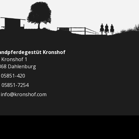
landpferdegestüt Kronshof
 Kronshof 1
368 Dahlenburg
05851-420
05851-7254
info@kronshof.com