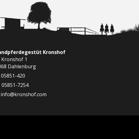
landpferdegestüt Kronshof
 Kronshof 1
368 Dahlenburg
05851-420
05851-7254
info@kronshof.com