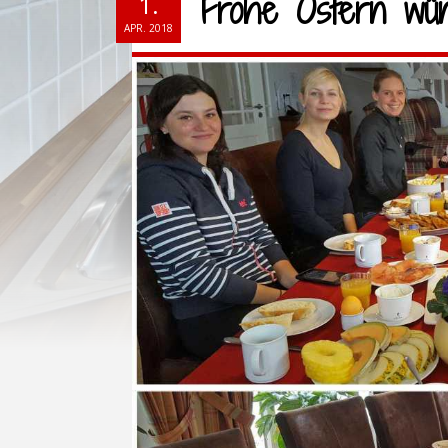
Frohe Ostern wü
1.
APR. 2018