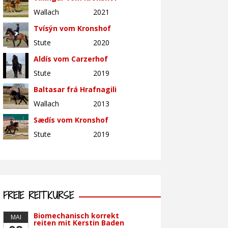
Wallach
2021
Tvísýn vom Kronshof
Stute
2020
Aldís vom Carzerhof
Stute
2019
Baltasar frá Hrafnagili
Wallach
2013
Sædís vom Kronshof
Stute
2019
FREIE REITKURSE
Biomechanisch korrekt
MAI
reiten mit Kerstin Baden