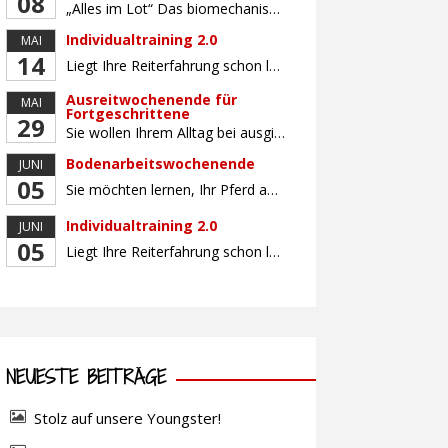
08
„Alles im Lot“ Das biomechanisch korrekte Reiten vereint viele wichtige Erkenntnisse der Reitkunst und der Physiologie von Pferd und Reiter miteinander. Ziel ist die größtmögliche Symmetrie des Reiters, denn erst wenn „alles im Lot“ ist, kann das Pferd den Reiter ausbalanciert und losgelassen tragen. Dafür muss der Reiter lernen, die Reaktionen seines Pferdes auf seinen […]
Individualtraining 2.0
MAI
14
Liegt Ihre Reiterfahrung schon länger zurück oder fühlen Sie sich noch nicht richtig fit? Oder sind Sie bereits ein sicherer Reiter und freuen sich auf weiterführenden Unterricht? Training für Reiter:innen mit unterschiedlicher Reiterfahrung, auf die Wünsche und Kenntnisse des Einzelnen abgestimmt. Ein abwechslungsreiches Programm mit individuellem Reitunterricht mit unterschiedlichen Schwerpunkten und für Fortgeschrittene auch mit […]
Ausreitwochenende für
MAI
Fortgeschrittene
29
Sie wollen Ihrem Alltag bei ausgiebigen Ritten durch unser wunderschönes Gelände entfliehen? Dann ist das Ausreitwochenende genau das Richtige. Geübte und sichere Reiter und Reiterinnen genießen die herrliche Natur unter erfahrener Rittführung. Teilnahme mit Leih- oder eigenem Pferd möglich. Mindestteilnehmerzahl: 5 Personen
Bodenarbeitswochenende
JUNI
05
Sie möchten lernen, Ihr Pferd am Boden gezielt zu gymnastizieren und durch feine Kommunikation zu führen? Dieser Kurs vermittelt, wie gezieltes und korrektes Longieren zur gymnastizierenden Arbeit mit dem Pferd beitragen. Wir arbeiten mit Hilfe eines Kappzaums – ohne Ausbinder oder andere Hilfszügel. Im Mittelpunkt stehen feine Kommunikation, klare Körpersprache und präzise Hilfengebung mit dem […]
Individualtraining 2.0
JUNI
05
Liegt Ihre Reiterfahrung schon länger zurück oder fühlen Sie sich noch nicht richtig fit? Oder sind Sie bereits ein sicherer Reiter und freuen sich auf weiterführenden Unterricht? Training für Reiter:innen mit unterschiedlicher Reiterfahrung, auf die Wünsche und Kenntnisse des Einzelnen abgestimmt. Ein abwechslungsreiches Programm mit individuellem Reitunterricht und für Fortgeschrittene auch mit Gangtraining findet in […]
NEUESTE BEITRÄGE
Stolz auf unsere Youngster!