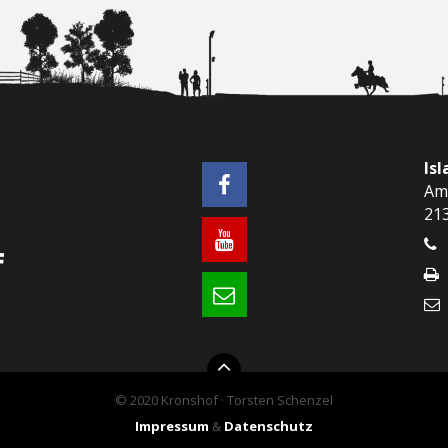
Is
Am
21
© 2020 Kronshof · Torsten Schenzel
Impressum
&
Datenschutz