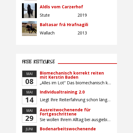
Aldís vom Carzerhof
Stute
2019
Baltasar frá Hrafnagili
Wallach
2013
FREIE REITKURSE
Biomechanisch korrekt reiten
MAI
mit Kerstin Baden
08
„Alles im Lot“ Das biomechanisch korrekte Reiten vereint viele wichtige Erkenntnisse der Reitkunst und der Physiologie von Pferd und Reiter miteinander. Ziel ist die größtmögliche Symmetrie des Reiters, denn erst wenn „alles im Lot“ ist, kann das Pferd den Reiter ausbalanciert und losgelassen tragen. Dafür muss der Reiter lernen, die Reaktionen seines Pferdes auf seinen […]
Individualtraining 2.0
MAI
14
Liegt Ihre Reiterfahrung schon länger zurück oder fühlen Sie sich noch nicht richtig fit? Oder sind Sie bereits ein sicherer Reiter und freuen sich auf weiterführenden Unterricht? Training für Reiter:innen mit unterschiedlicher Reiterfahrung, auf die Wünsche und Kenntnisse des Einzelnen abgestimmt. Ein abwechslungsreiches Programm mit individuellem Reitunterricht mit unterschiedlichen Schwerpunkten und für Fortgeschrittene auch mit […]
Ausreitwochenende für
MAI
Fortgeschrittene
29
Sie wollen Ihrem Alltag bei ausgiebigen Ritten durch unser wunderschönes Gelände entfliehen? Dann ist das Ausreitwochenende genau das Richtige. Geübte und sichere Reiter und Reiterinnen genießen die herrliche Natur unter erfahrener Rittführung. Teilnahme mit Leih- oder eigenem Pferd möglich. Mindestteilnehmerzahl: 5 Personen
Bodenarbeitswochenende
JUNI