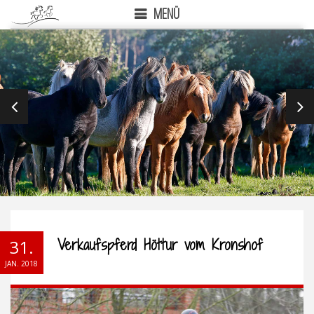
MENÜ
PREVIOUS
NEX
Verkaufspferd Höttur vom Kronshof
31.
JAN. 2018