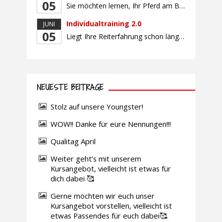
05
Sie möchten lernen, Ihr Pferd am Boden gezielt zu gymnastizieren und durch feine Kommunikation zu führen? Dieser Kurs vermittelt, wie gezieltes und korrektes Longieren zur gymnastizierenden Arbeit mit dem Pferd beitragen. Wir arbeiten mit Hilfe eines Kappzaums – ohne Ausbinder oder andere Hilfszügel. Im Mittelpunkt stehen feine Kommunikation, klare Körpersprache und präzise Hilfengebung mit dem […]
Individualtraining 2.0
JUNI
05
Liegt Ihre Reiterfahrung schon länger zurück oder fühlen Sie sich noch nicht richtig fit? Oder sind Sie bereits ein sicherer Reiter und freuen sich auf weiterführenden Unterricht? Training für Reiter:innen mit unterschiedlicher Reiterfahrung, auf die Wünsche und Kenntnisse des Einzelnen abgestimmt. Ein abwechslungsreiches Programm mit individuellem Reitunterricht und für Fortgeschrittene auch mit Gangtraining findet in […]
NEUESTE BEITRÄGE
Stolz auf unsere Youngster!
WOW!! Danke für eure Nennungen!!!
Qualitag April
Weiter geht’s mit unserem
Kursangebot, vielleicht ist etwas für
dich dabei 🥰
Gerne möchten wir euch unser
Kursangebot vorstellen, vielleicht ist
etwas Passendes für euch dabei🥰.