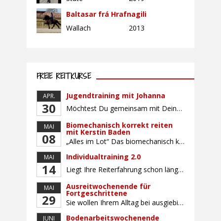
Baltasar frá Hrafnagili
Wallach
2013
FREIE REITKURSE
Jugendtraining mit Johanna
APR.
30
Möchtest Du gemeinsam mit Deinem Pferd sicherer und selbstbewusster Reiten, Dich mit gleichaltrigen Teilnehmern (Alter: 9-16 Jahre) austauschen und Dich vielleicht auch auf ein Turnier vorbereiten? Dann bietet Dir dieser Kurs die perfekte Gelegenheit, mit Deinem Pferd gemeinsam zu wachsen und an Sitz, Hilfengebung und Turnierroutine zu arbeiten. Der Unterricht findet in Gruppen von bis […]
Biomechanisch korrekt reiten
MAI
mit Kerstin Baden
08
„Alles im Lot“ Das biomechanisch korrekte Reiten vereint viele wichtige Erkenntnisse der Reitkunst und der Physiologie von Pferd und Reiter miteinander. Ziel ist die größtmögliche Symmetrie des Reiters, denn erst wenn „alles im Lot“ ist, kann das Pferd den Reiter ausbalanciert und losgelassen tragen. Dafür muss der Reiter lernen, die Reaktionen seines Pferdes auf seinen […]
Individualtraining 2.0
MAI
14
Liegt Ihre Reiterfahrung schon länger zurück oder fühlen Sie sich noch nicht richtig fit? Oder sind Sie bereits ein sicherer Reiter und freuen sich auf weiterführenden Unterricht? Training für Reiter:innen mit unterschiedlicher Reiterfahrung, auf die Wünsche und Kenntnisse des Einzelnen abgestimmt. Ein abwechslungsreiches Programm mit individuellem Reitunterricht mit unterschiedlichen Schwerpunkten und für Fortgeschrittene auch mit […]
Ausreitwochenende für
MAI
Fortgeschrittene
29
Sie wollen Ihrem Alltag bei ausgiebigen Ritten durch unser wunderschönes Gelände entfliehen? Dann ist das Ausreitwochenende genau das Richtige. Geübte und sichere Reiter und Reiterinnen genießen die herrliche Natur unter erfahrener Rittführung. Teilnahme mit Leih- oder eigenem Pferd möglich. Mindestteilnehmerzahl: 5 Personen
Bodenarbeitswochenende
JUNI