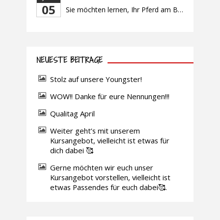
05
Sie möchten lernen, Ihr Pferd am Boden gezielt zu gymnastizieren und durch feine Kommunikation zu führen? Dieser Kurs vermittelt, wie gezieltes und korrektes Longieren zur gymnastizierenden Arbeit mit dem Pferd beitragen. Wir arbeiten mit Hilfe eines Kappzaums – ohne Ausbinder oder andere Hilfszügel. Im Mittelpunkt stehen feine Kommunikation, klare Körpersprache und präzise Hilfengebung mit dem […]
NEUESTE BEITRÄGE
Stolz auf unsere Youngster!
WOW!! Danke für eure Nennungen!!!
Qualitag April
Weiter geht’s mit unserem
Kursangebot, vielleicht ist etwas für
dich dabei 🥰
Gerne möchten wir euch unser
Kursangebot vorstellen, vielleicht ist
etwas Passendes für euch dabei🥰.