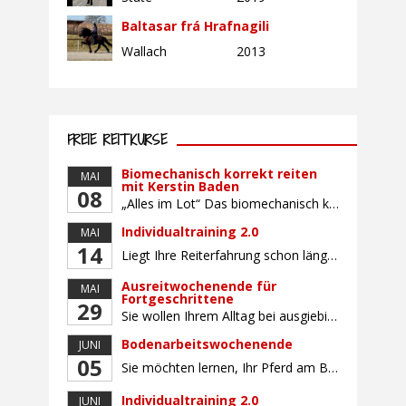
Baltasar frá Hrafnagili
Wallach
2013
FREIE REITKURSE
Biomechanisch korrekt reiten
MAI
mit Kerstin Baden
08
„Alles im Lot“ Das biomechanisch korrekte Reiten vereint viele wichtige Erkenntnisse der Reitkunst und der Physiologie von Pferd und Reiter miteinander. Ziel ist die größtmögliche Symmetrie des Reiters, denn erst wenn „alles im Lot“ ist, kann das Pferd den Reiter ausbalanciert und losgelassen tragen. Dafür muss der Reiter lernen, die Reaktionen seines Pferdes auf seinen […]
Individualtraining 2.0
MAI
14
Liegt Ihre Reiterfahrung schon länger zurück oder fühlen Sie sich noch nicht richtig fit? Oder sind Sie bereits ein sicherer Reiter und freuen sich auf weiterführenden Unterricht? Training für Reiter:innen mit unterschiedlicher Reiterfahrung, auf die Wünsche und Kenntnisse des Einzelnen abgestimmt. Ein abwechslungsreiches Programm mit individuellem Reitunterricht mit unterschiedlichen Schwerpunkten und für Fortgeschrittene auch mit […]
Ausreitwochenende für
MAI
Fortgeschrittene
29
Sie wollen Ihrem Alltag bei ausgiebigen Ritten durch unser wunderschönes Gelände entfliehen? Dann ist das Ausreitwochenende genau das Richtige. Geübte und sichere Reiter und Reiterinnen genießen die herrliche Natur unter erfahrener Rittführung. Teilnahme mit Leih- oder eigenem Pferd möglich. Mindestteilnehmerzahl: 5 Personen
Bodenarbeitswochenende
JUNI
05
Sie möchten lernen, Ihr Pferd am Boden gezielt zu gymnastizieren und durch feine Kommunikation zu führen? Dieser Kurs vermittelt, wie gezieltes und korrektes Longieren zur gymnastizierenden Arbeit mit dem Pferd beitragen. Wir arbeiten mit Hilfe eines Kappzaums – ohne Ausbinder oder andere Hilfszügel. Im Mittelpunkt stehen feine Kommunikation, klare Körpersprache und präzise Hilfengebung mit dem […]
Individualtraining 2.0
JUNI