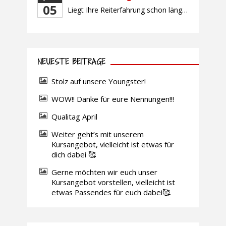
05
Liegt Ihre Reiterfahrung schon länger zurück oder fühlen Sie sich noch nicht richtig fit? Oder sind Sie bereits ein sicherer Reiter und freuen sich auf weiterführenden Unterricht? Training für Reiter:innen mit unterschiedlicher Reiterfahrung, auf die Wünsche und Kenntnisse des Einzelnen abgestimmt. Ein abwechslungsreiches Programm mit individuellem Reitunterricht und für Fortgeschrittene auch mit Gangtraining findet in […]
NEUESTE BEITRÄGE
Stolz auf unsere Youngster!
WOW!! Danke für eure Nennungen!!!
Qualitag April
Weiter geht’s mit unserem
Kursangebot, vielleicht ist etwas für
dich dabei 🥰
Gerne möchten wir euch unser
Kursangebot vorstellen, vielleicht ist
etwas Passendes für euch dabei🥰.