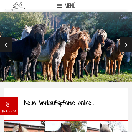
MENÜ
PREVIOUS
NEX
Neue Verkaufspferde online…
8.
JAN. 2020