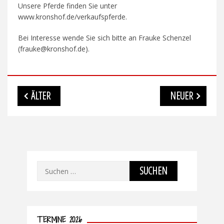
Unsere Pferde finden Sie unter
www.kronshof.de/verkaufspferde.
Bei Interesse wende Sie sich bitte an Frauke Schenzel
(frauke@kronshof.de).
Beitragsnavigation
ÄLTER
NEUER
Suchen
nach:
TERMINE 2026